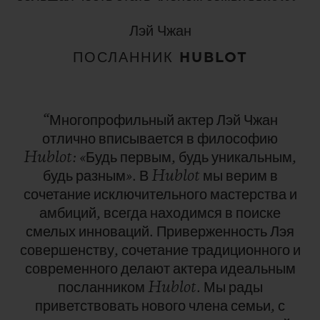
Лэй Чжан
ПОСЛАННИК HUBLOT
“Многопрофильный
актер
Лэй
Чжан
отлично
вписывается
в
философию
Hublot:
«Будь
первым,
будь
уникальным,
будь
разным».
В
Hublot
мы
верим
в
сочетание
исключительного
мастерства
и
амбиций,
всегда
находимся
в
поиске
смелых
инноваций.
Приверженность
Лэя
совершенству,
сочетание
традиционного
и
современного
делают
актера
идеальным
посланником
Hublot.
Мы
рады
приветствовать
нового
члена
семьи,
с