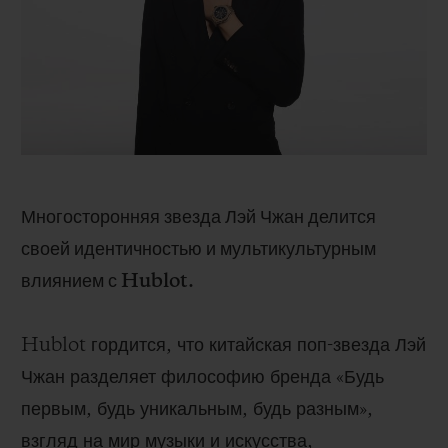
BIG BANG
BIG BANG
SPIRIT OF BIG
SUMMER MULTI-
PEACH CERAMIC
ESSENTIAL T
COLORED CERAMIC
ЭКСКЛЮЗИВ
ОНЛАЙН-
ПРОДАЖА
Многосторонняя звезда Лэй Чжан делится
КОНТАКТЫ
своей идентичностью и мультикультурным
влиянием с Hublot.
Hublot гордится, что китайская поп-звезда Лэй
Чжан разделяет философию бренда «Будь
первым, будь уникальным, будь разным»,
НАЙТИ БУТИК
взгляд на мир музыки и искусства,