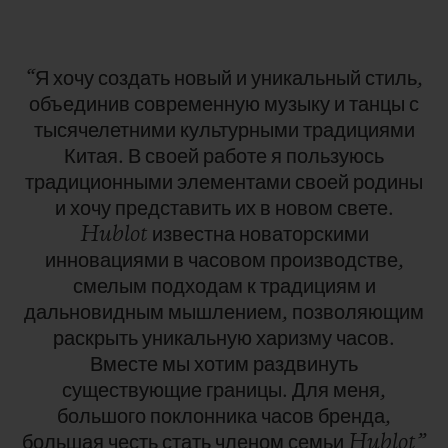
“Я
хочу
создать
новый
и
уникальный
стиль,
объединив
современную
музыку
и
танцы
с
тысячелетними
культурными
традициями
Китая.
В
своей
работе
я
пользуюсь
традиционными
элементами
своей
родины
и
хочу
представить
их
в
новом
свете.
Hublot
известна
новаторскими
инновациями
в
часовом
производстве,
смелым
подходам
к
традициям
и
дальновидным
мышлением,
позволяющим
раскрыть
уникальную
харизму
часов.
Вместе
мы
хотим
раздвинуть
существующие
границы.
Для
меня,
большого
поклонника
часов
бренда,
большая
честь
стать
членом
семьи
Hublot”