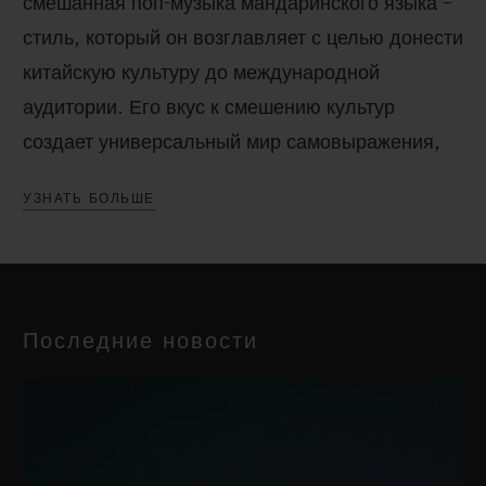
смешанная поп-музыка мандаринского языка –
стиль, который он возглавляет с целью донести
китайскую культуру до международной
аудитории. Его вкус к смешению культур
создает универсальный мир самовыражения,
выходящий за рамки обычного и полностью
УЗНАТЬ БОЛЬШЕ
воплощающий «Синтез искусства» Hublot.
Его уникальный подход к танцам и музыке
снискал молодому таланту репутацию лучшего
Последние новости
танцора Крампа в Китае, который идеально
воплощает дух фьюжн, смешивая китайскую
культуру с уличными танцами. Он
последовательно выводит свою работу на