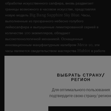
обработки искусственного сапфира, вновь раздвигает
границы возможного в часовом искусстве, представляя
новую модель Big Bang Sapphire Sky Blue. Часы,
выполненные из прозрачного небесно-голубого
лейкосапфира и выпущенные лимитированной серией в
количестве 100 экземпляров, обладают
высокотехнологичной механикой. Оснащенные
инновационным мануфактурным калибром Meca-10, эти
часы являются свидетельством мастерства Hublot в работе
с революционными материалами и в создании уникальных
дизайнов, вызывая ассоциации с бескрайним летним небом.
ВЫБРАТЬ СТРАНУ/
УЗНАТЬ БОЛЬШЕ
РЕГИОН
Для оптимального пользования
подтвердите свою страну/ регион