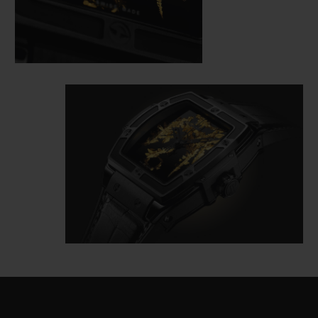
сэндвич-конструкция корпуса. Для эффектного
них – обычно критериям отбора соответствуют
контраста с золотыми кристаллами корпус
не более 20% из всего объема полученных
Spirit
of
Big
Bang
Crystal
d
’
Or
покрыт
таким образом кристаллов.
черной керамикой и дополнен черным
ремешком из кожи аллигатора с каучуковой
подкладкой. Модель предлагается в версиях
диаметром 39 и 42 мм с запасом хода 50 часов.
В часах установлен автоматический механизм
Caliber
HUB
1710.