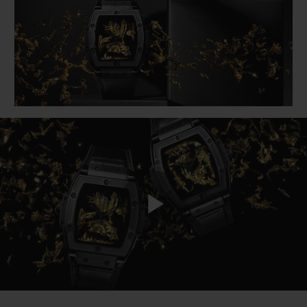
BIG BANG
BIG BANG
SPIRIT OF BIG
SUMMER MULTI-
PEACH CERAMIC
ESSENTIAL T
COLORED CERAMIC
ЭКСКЛЮЗИВ
ОНЛАЙН-
ПРОДАЖА
КОНТАКТЫ
Play
Video
НАЙТИ БУТИК