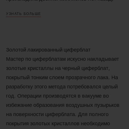
когда формировались горные цепи. Под
УЗНАТЬ БОЛЬШЕ
давлением кипящей воды из разломов земной
коры выбрасывалось золото и оседало в
трещинах горных пластов. По мере эрозии
горных пород золото вымывалось дождем и
Золотой лакированный циферблат
водными потоками и скапливалось в руслах
Мастер по циферблатам искусно накладывает
рек, образовывая золотые месторождения. В
золотые кристаллы на черный циферблат,
редких случаях, при соответствующих
покрытый тонким слоем прозрачного лака. На
природных условиях, золото сохраняло свою
разработку этого метода потребовался целый
исходную форму в виде золотых кристаллов –
год. Операции производятся в вакууме во
самая редко встречаемая форма золота на
избежание образования воздушных пузырьков
Земле.
на поверхности циферблата. Для полного
покрытия золотых кристаллов необходимо
Специалисты Мануфактуры
Hublot
, алхимики