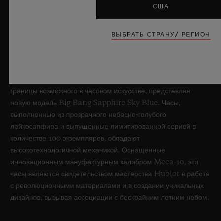
США
BIG BANG SAPPHIRE SKY BLUE
ВЫБРАТЬ СТРАНУ/ РЕГИОН
8 июля 2026 года, Ньон, Швейцария — бренд Hublot, без
сомнения, в совершенстве владеющий технологиями
обработки искусственного сапфира, вновь раздвигает
границы возможного в часовом искусстве, представляя
новую модель Big Bang Sapphire Sky Blue. Часы,
выполненные из прозрачного небесно-голубого
лейкосапфира и выпущенные лимитированной серией в
количестве 100 экземпляров, обладают
высокотехнологичной механикой. Оснащенные
инновационным мануфактурным калибром Meca-10, эти
часы являются свидетельством мастерства Hublot в работе
с революционными материалами и в создании уникальных
дизайнов, вызывая ассоциации с бескрайним летним небом.