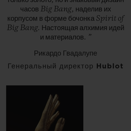
часов
Big
Bang,
наделив
их
корпусом
в
форме
бочонка
Spirit
of
Big
Bang.
Настоящая
алхимия
идей
и
материалов.
”
Рикардо Гвадалупе
Генеральный директор Hublot