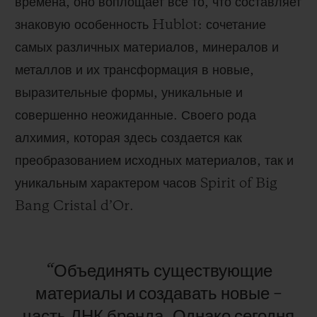
времена, оно воплощает все то, что составляет
знаковую особенность
Hublot
: сочетание
самых различных материалов, минералов и
металлов и их трансформация в новые,
выразительные формы, уникальные и
совершенно неожиданные. Своего рода
алхимия, которая здесь создается как
преобразованием исходных материалов, так и
уникальным характером часов
Spirit of Big
Bang Cristal d
’
Or
.
“Объединять
существующие
материалы
и
создавать
новые
–
часть
ДНК
бренда.
Однако
сегодня