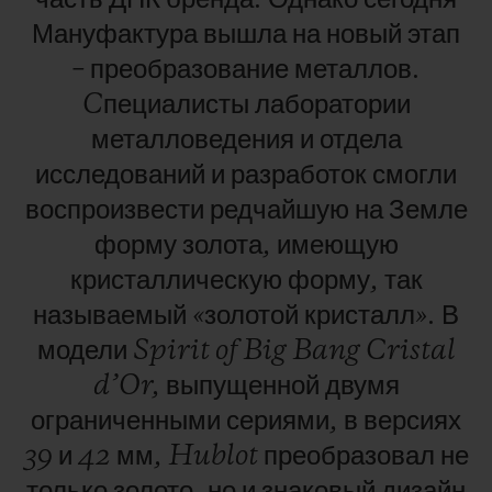
Мануфактура
вышла
на
новый
этап
–
преобразование
металлов.
Cпециалисты
лаборатории
металловедения
и
отдела
исследований
и
разработок
смогли
воспроизвести
редчайшую
на
Земле
форму
золота,
имеющую
кристаллическую
форму,
так
называемый
«золотой
кристалл».
В
модели
Spirit
of
Big
Bang
Cristal
d’Or,
выпущенной
двумя
ограниченными
сериями,
в
версиях
39
и
42
мм,
Hublot
преобразовал
не
только
золото,
но
и
знаковый
дизайн