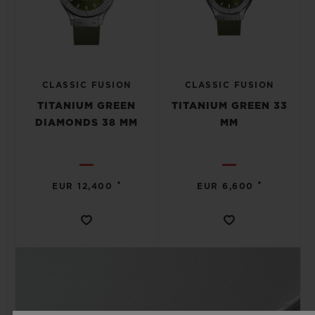
CLASSIC FUSION
CLASSIC FUSION
TITANIUM GREEN
TITANIUM GREEN 33
DIAMONDS 38 MM
MM
•
•
EUR 12,400
EUR 6,600