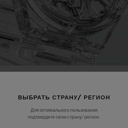
RAL TOURBILLON FULL S
ВЫБРАТЬ СТРАНУ/ РЕГИОН
 ЧАСЫ ИЗ САПФИРА НА З
Для оптимального пользования
подтвердите свою страну/ регион.