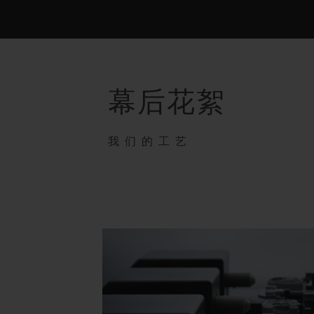
幕后花絮
我们的工艺