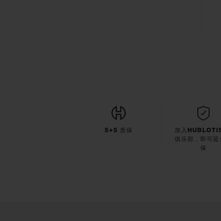
5+5 质保
加入HUBLOTI
俱乐部，即可延
保