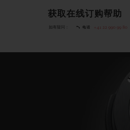
获取在线订购帮助
如有疑问：
+41 22 990 99 80
电话