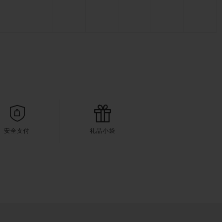
安全支付
礼品小袋