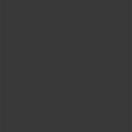
BIG BANG系列
BIG BANG系列
BIG BANG灵魂
夏日多彩陶瓷
桃粉色陶瓷
ESSENTIAL
在线专售
专属服务
5+5 质保
加入HUBLOTISTA俱乐部，即可延长质保
预期交付
免费配送与退换货
安全支付
礼品小袋