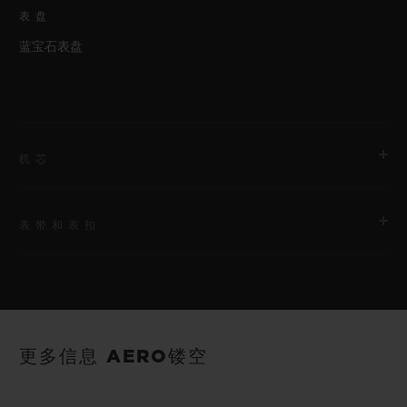
表盘
蓝宝石表盘
机芯
表带和表扣
机芯
HUB1155 自动上链镂空式计时机芯
表带
动力储存
Pink Lined Rubber
42小时
更多信息 AERO镂空
表扣