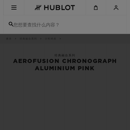
Skip
to
main
content
您想要查找什么内容？
痕
腕表
经典融合系列
计时码表
最近搜索
迹
无最近搜索记录
经典融合系列
AEROFUSION CHRONOGRAPH
新品腕表
ALUMINIUM PINK