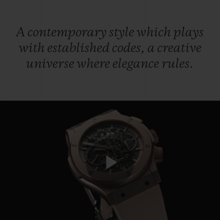
A contemporary style which plays
with established codes, a creative
universe where elegance rules.
Play