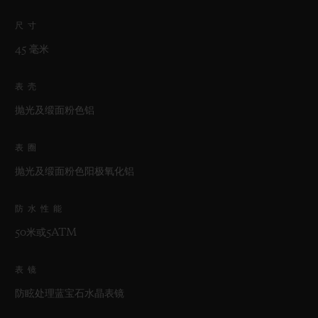
尺寸
45 毫米
表壳
抛光及缎面粉色铝
表圈
抛光及缎面粉色阳极氧化铝
防水性能
50米或5ATM
表镜
防眩处理蓝宝石水晶表镜