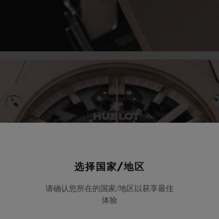
选择国家/地区
请确认您所在的国家/地区以获享最佳
体验