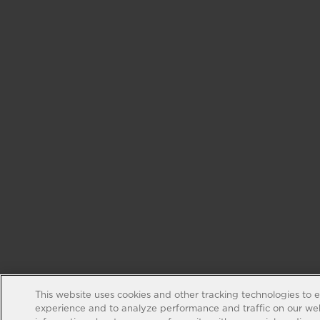
This website uses cookies and other tracking technologies to 
experience and to analyze performance and traffic on our web