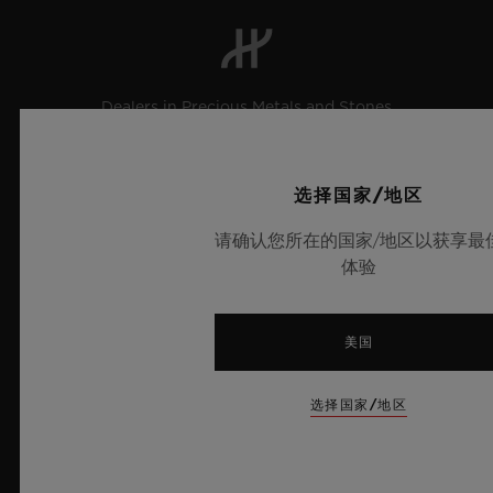
Dealers in Precious Metals and Stones
Category A Registration
No.: A-B-23-12-03809
© 2025宇舶表 - 保留所有知识产 权 -
选择国家/地区
沪ICP备10213225号-10
-
请确认您所在的国家/地区以获享最
沪公网安备 31010602001870号
体验
-
电子营业执照
美国
新闻快讯
选择国家/地区
服务