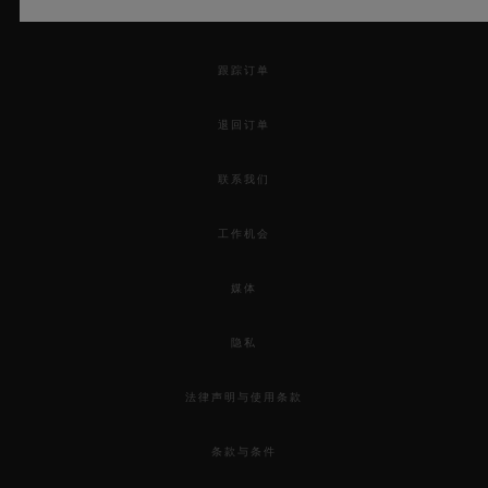
开始预约
跟踪订单
退回订单
联系我们
工作机会
媒体
隐私
法律声明与使用条款
条款与条件