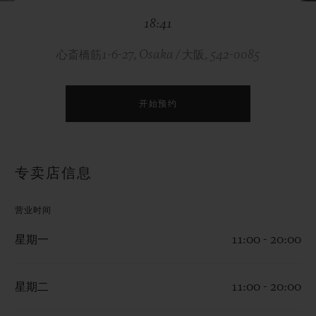
BIG BANG系列
BIG BANG系列
BIG BANG灵魂
18:41
夏日多彩陶瓷
桃粉色陶瓷
ESSENTIAL
在线专售
心斎橋筋1-6-27, Osaka / 大阪, 542-0085
专属服务
开始预约
5+5 质保
加入HUBLOTISTA俱乐部，即可延长质保
专卖店信息
预期交付
营业时间
免费配送与退换货
星期一
11:00 - 20:00
安全支付
星期二
11:00 - 20:00
礼品小袋