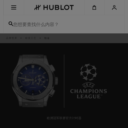
Skip
to
main
content
您想要查找什么内容？
痕
品牌世界
精湛工艺
铂金
最近搜索
迹
无最近搜索记录
新品腕表
6
欧洲冠军联赛官方计时器