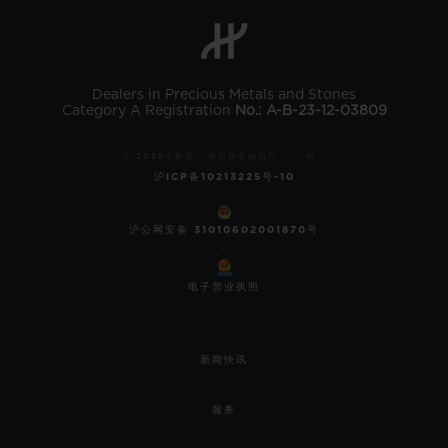
BIG BANG系列
BIG BANG系列
BIG BANG灵魂
夏日多彩陶瓷
桃粉色陶瓷
ESSENTIAL
在线专售
Dealers in Precious Metals and Stones
Category A Registration
No.: A-B-23-12-03809
专属服务
© 2025宇舶表 - 保留所有知识产 权 -
5+5 质保
沪ICP备10213225号-10
-
加入HUBLOTISTA俱乐部，即可延长质保
沪公网安备 31010602001870号
-
预期交付
电子营业执照
免费配送与退换货
新闻快讯
安全支付
服务
礼品小袋