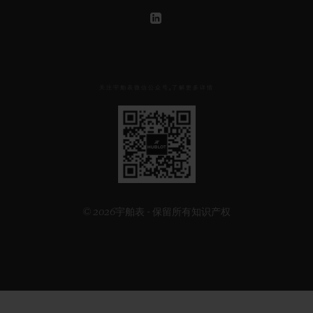
关注宇舶表微信公众号,了解更多详情
见
下
方
二
维
码
© 2026宇舶表 - 保留所有知识产权