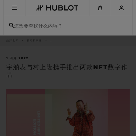
Skip
to
main
content
您想要查找什么内容？
痕
品牌世界
新闻和事件
..
最近搜索
迹
无最近搜索记录
1 四月 2022
宇舶表与村上隆携手推出两款NFT数字作
新品腕表
品