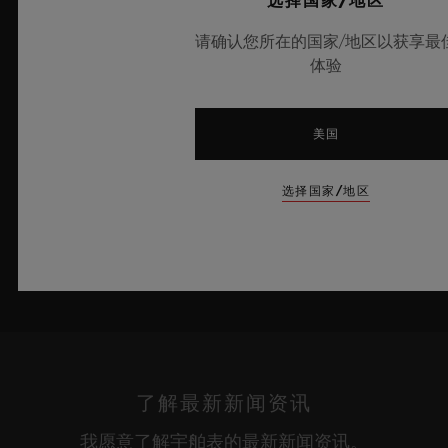
选择国家/地区
典藏100枚。腕表搭载创新性表厂自制Meca-10机芯，充分彰显
请确认您所在的国家/地区以获享最
出宇舶表在开创性材质应用与卓越设计领域的深厚造诣，将夏日晴
体验
空的无垠意境娓娓呈现。
了解更多
美国
选择国家/地区
了解最新新闻资讯
我愿意了解宇舶表的最新新闻资讯。