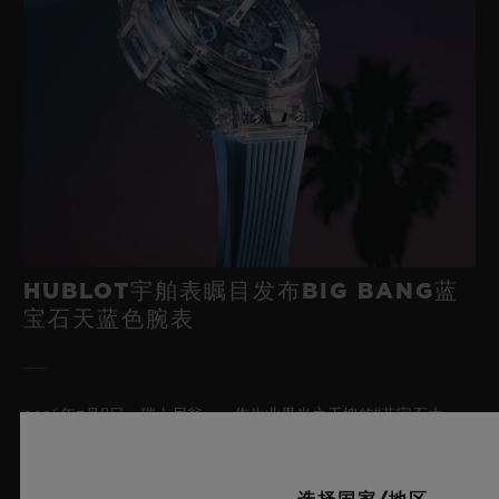
HUBLOT宇舶表瞩目发布BIG BANG蓝
宝石天蓝色腕表
2026年7月8日，瑞士尼翁——作为业界当之无愧的“蓝宝石大
师”，瑞士奢华制表品牌HUBLOT宇舶表再度突破制表边界，重
磅推出全新Big Bang蓝宝石天蓝色腕表。这款时计采用蓝宝石材
质打造，呈现迷人的天蓝色通透质感并汇集前沿的机械装置，限量