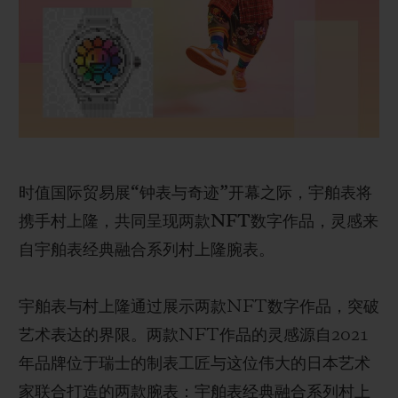
BIG BANG系列
BIG BANG系列
BIG BANG灵魂
夏日多彩陶瓷
桃粉色陶瓷
ESSENTIAL
在线专售
专属服务
5+5 质保
时值国际贸易展“钟表与奇迹”开幕之际，宇舶表将
加入HUBLOTISTA俱乐部，即可延长质保
携手村上隆，共同呈现两款NFT数字作品，灵感来
预期交付
自宇舶表经典融合系列村上隆腕表。
免费配送与退换货
宇舶表与村上隆通过展示两款NFT数字作品，突破
艺术表达的界限。两款NFT作品的灵感源自2021
安全支付
年品牌位于瑞士的制表工匠与这位伟大的日本艺术
礼品小袋
家联合打造的两款腕表：宇舶表经典融合系列村上