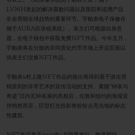
LVMH发起的解决腐败问题以及跟踪和追溯产品
生命周期全球趋势的重要环节。宇舶表电子保修存
储于AURA区块链系统）。表主们可根据自身意
愿，在电子钱包中获取免费NFT作品。今年五月，
宇舶表将在分散的非同质化代币市场上开启页面以
供表主们交换NFT作品。
宇舶表x村上隆NFT作品的推出将得到基于游击营
销原则的非常艺术的宣传活动的支持。紧随“钟表与
奇迹”日内瓦钟表展的亮相后，伦敦和纽约的海报宣
传悄然而至，巨型灯光投影将纷纷点亮当地的标志
性建筑。
NFT作品将于2022年5月限量发行。敬请期待。