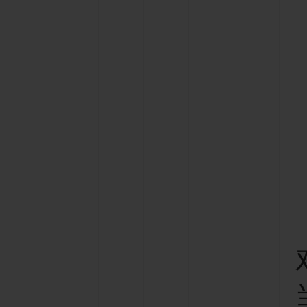
夏日多彩陶瓷
专属服务
5+5 质保
加入HUBLOTIS
俱乐部，即可延
保
联系我们