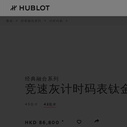
Skip
to
main
content
痕
腕表
经典融合系列
计时码表
迹
最近搜索
新品腕表
无最近搜索记录
经典融合系列
竞速灰计时码表钛
45毫米
42毫米
•
HKD 86,800
BIG BANG系列