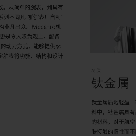
尽致。从简单的腕表，到具有
系列不同凡响的“表厂自制”
构非凡出众。
Meca-10
机
更是令人叹为观止。配备
性的动力方式，能够提供
50
，宇舶表将功能、结构和设计
材质
钛金属
钛金属质地轻盈，
料中，钛金属具有
的材料，对于航空
肤接触的惰性而不