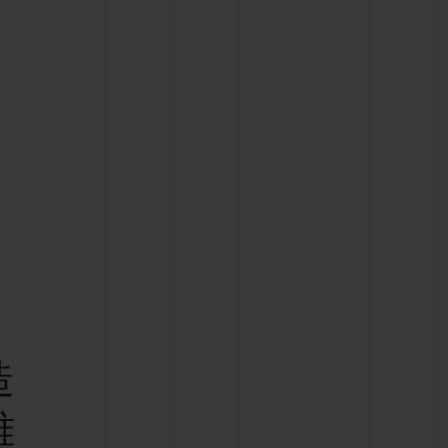
D全黑腕表
小袋
造
雅