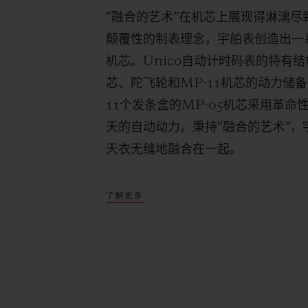
“融合的艺术”在机芯上展现得淋漓
颠覆性的制表理念，宇舶表创造出一
机芯。
Unico
自动计时码表的特有结
芯、陀飞轮和
MP-11
机芯的动力储备
11
个发条盒的
MP-05
机芯采用革命
天的自动动力。秉持“融合的艺术”
天衣无缝地融合在一起。
了解更多