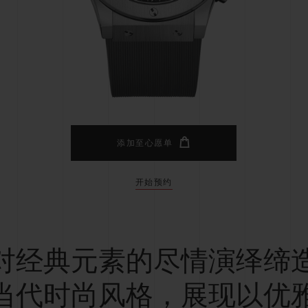
桃粉色陶瓷
ESSENTIAL灰褐
RELOADE
在线专售
TA
预期交付
免费配送与退换货
安全支付
礼品
长质
添加至心愿单
开始预约
查找专卖店
对经典元素的尽情演绎缔
当代时尚风格，展现以优