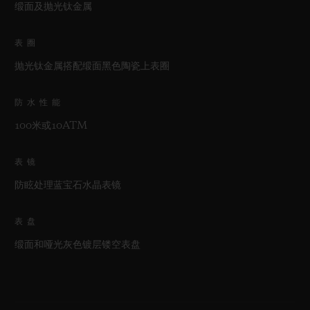
缎面及抛光钛金属
表圈
抛光钛金属搭配缎面黑色陶瓷上表圈
防水性能
100米或10ATM
表镜
防眩处理蓝宝石水晶表镜
表盘
缎面和哑光灰色镀层镂空表盘