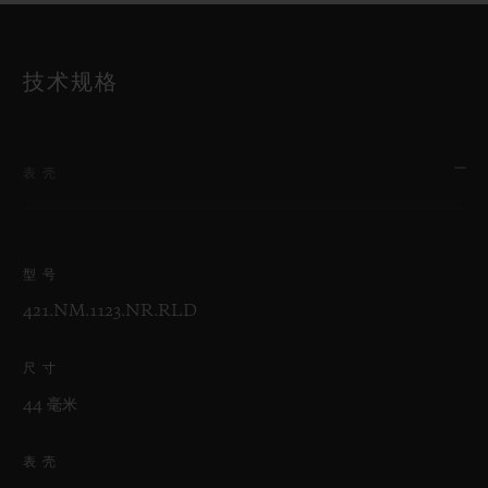
技术规格
表壳
型号
421.NM.1123.NR.RLD
尺寸
44 毫米
表壳