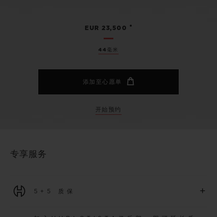
•
EUR 23,500
44毫米
添加至心愿单
开始预约
专享服务
+
5+5 质保
2026年1月1日起购买的所有腕表均可享受5年国际质保。