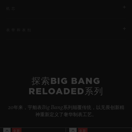
机芯
表带和表扣
机芯
HUB1280 UNICO表厂自制自动上链飞返计时机芯配导柱轮
表带
动力储存
黑色橡胶和黑色织物表带，饰有特殊的“H”形缝线。备用表带：黑
约72小时
色结构化带衬里橡胶表带。
探索BIG BANG
RELOADED系列
表扣
黑色陶瓷和钛金属折叠表扣
20年来，宇舶表Big Bang系列颠覆传统，以无畏创新精
神重新定义了奢华制表工艺。
全新
全新