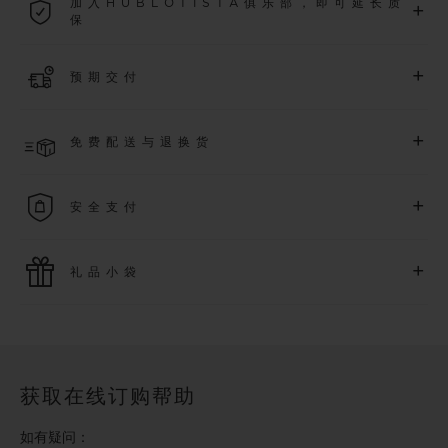
加入HUBLOTISTA俱乐部，即可延长质
+
保
了解更多
加入我们的社群，为
2026
年
1
月
1
日起购买的腕表额外延长
5
年
+
预期交付
质保（需符合相关条件），并尊享专属活动。
了解更多
预计收到付款后 2 至 5 个工作日内发货。*视供货情况而定*
+
免费配送与退换货
享受免费配送服务，以及轻松便捷的免费退换货服务。
+
安全支付
使用最新的支付技术。所有在线购买迅捷且安全，并确保您的
+
礼品小袋
个人信息受到保护。
额外的礼品小袋使您的购买更加特别
获取在线订购帮助
如有疑问：