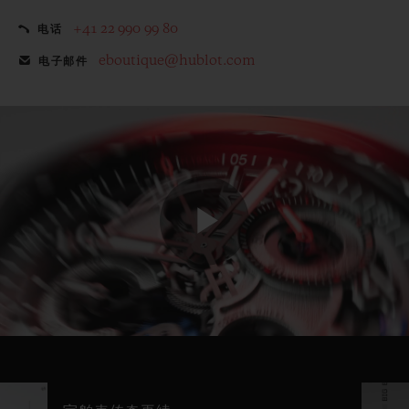
+41 22 990 99 80
电话
eboutique@hublot.com
电子邮件
Play
Video