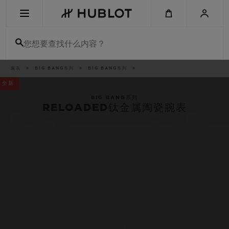
Skip
to
main
content
您想要查找什么内容？
痕
腕表
BIG BANG系列
BIG BANG系列
最近搜索
迹
全新
无最近搜索记录
BIG BANG系列
RELOADED钛金属陶瓷腕表
新品腕表