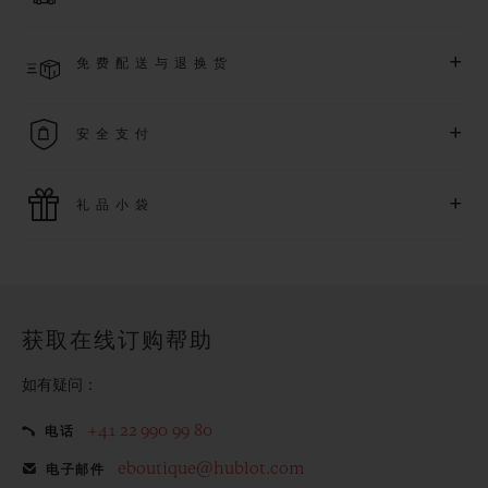
了解更多
预计收到付款后 2 至 5 个工作日内发货。*视供货情况而定*
+
免费配送与退换货
享受免费配送服务，以及轻松便捷的免费退换货服务。
+
安全支付
使用最新的支付技术。所有在线购买迅捷且安全，并确保您的
+
礼品小袋
个人信息受到保护。
额外的礼品小袋使您的购买更加特别
获取在线订购帮助
如有疑问：
+41 22 990 99 80
电话
eboutique@hublot.com
电子邮件