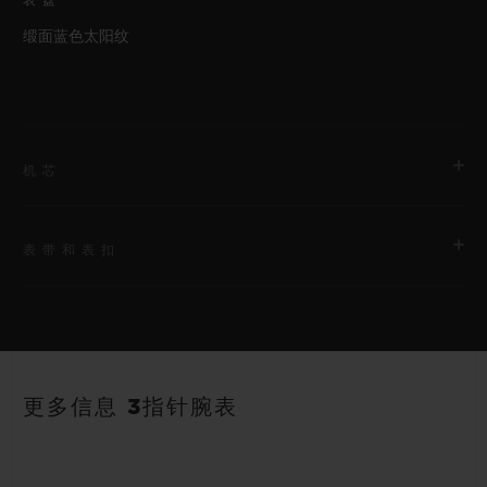
表盘
缎面蓝色太阳纹
机芯
表带和表扣
机芯
HUB1110 自动上链机芯
表带
动力储存
蓝色带衬里橡胶表带
约48小时
更多信息 3指针腕表
表扣
黑色镀层精钢折叠表扣