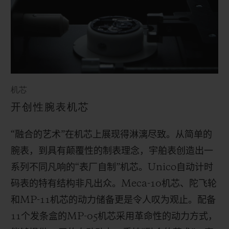
机芯
开创性腕表机芯
“融合的艺术”在机芯上展现得淋漓尽致。从简单的
腕表，到具有颠覆性的制表理念，宇舶表创造出一
系列不同凡响的“表厂自制”机芯。
Unico
自动计时
码表的特有结构非凡出众。
Meca-10
机芯、陀飞轮
和
MP-11
机芯的动力储备更是令人叹为观止。配备
11
个发条盒的
MP-05
机芯采用革命性的动力方式，