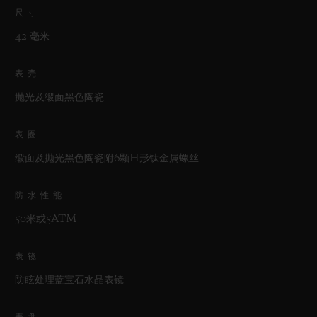
尺寸
42 毫米
表壳
抛光及缎面黑色陶瓷
表圈
缎面及抛光黑色陶瓷附6颗H形钛金属螺丝
防水性能
50米或5ATM
表镜
防眩处理蓝宝石水晶表镜