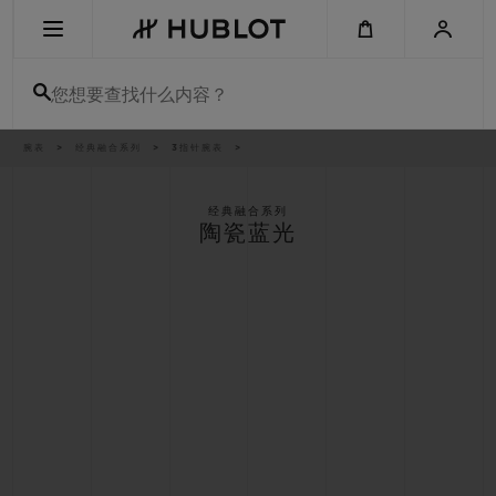
Skip
to
main
content
您想要查找什么内容？
痕
腕表
经典融合系列
3指针腕表
最近搜索
迹
无最近搜索记录
经典融合系列
陶瓷蓝光
新品腕表