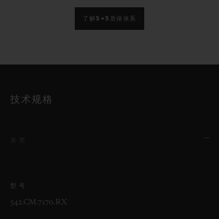
了解5+5质保体系
技术规格
表壳
型号
542.CM.7170.RX