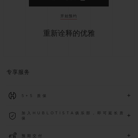
开始预约
重新诠释的优雅
专享服务
+
5+5 质保
2026年1月1日起购买的所有腕表均可享受5年国际质保。
加入HUBLOTISTA俱乐部，即可延长质
+
保
了解更多
加入我们的社群，为
2026
年
1
月
1
日起购买的腕表额外延长
5
年
+
预期交付
质保（需符合相关条件），并尊享专属活动。