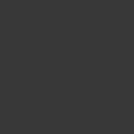
BIG BANG系列
BIG BANG系列
BIG BANG灵魂
夏日多彩陶瓷
桃粉色陶瓷
ESSENTIAL
在线专售
专属服务
5+5 质保
加入HUBLOTISTA俱乐部，即可延长质保
预期交付
免费配送与退换货
安全支付
礼品小袋