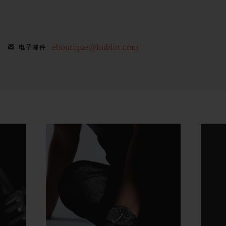
eboutique@hublot.com
电子邮件