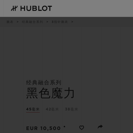
Skip
to
main
content
痕
腕表
经典融合系列
3指针腕表
迹
最近搜索
新品腕表
无最近搜索记录
经典融合系列
黑色魔力
45毫米
42毫米
38毫米
•
EUR 10,500
BIG BANG系列