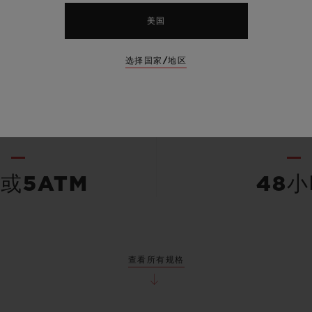
美国
缎面黑色陶瓷
黑色带衬里
选择国家/地区
防水性能
动力储
米或5ATM
48
查看所有规格