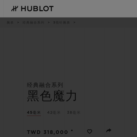
Skip
to
main
content
痕
腕表
经典融合系列
3指针腕表
迹
最近搜索
新品腕表
无最近搜索记录
经典融合系列
黑色魔力
45毫米
42毫米
38毫米
•
TWD 318,000
BIG BANG系列