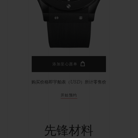
桃粉色陶瓷
ESSENTIAL灰褐
RELOADE
在线专售
TA
预期交付
免费配送与退换货
安全支付
礼品
长质
添加至心愿单
购买价格即宇舶表（USD）所计零售价
查找专卖店
开始预约
先锋材料