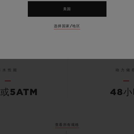
表壳
表带
美国
缎面黑色陶瓷
黑色带衬里
选择国家/地区
防水性能
动力储
米或5ATM
48
查看所有规格