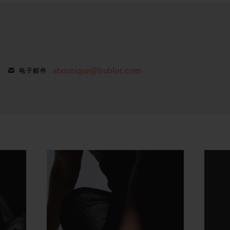
eboutique@hublot.com
电子邮件