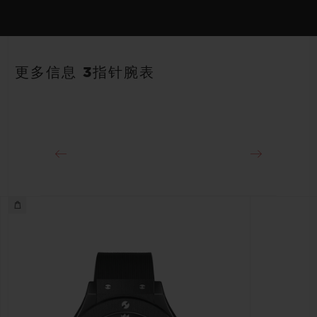
HUB1112 自动上链机芯
表带
动力储存
蓝色带衬里橡胶表带
约48小时
更多信息 3指针腕表
表扣
黑色镀层精钢折叠表扣