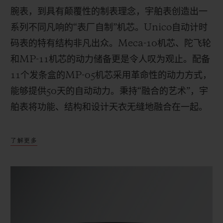
腕表，到具有颠覆性的制表理念，宇舶表创造出一
系列不同凡响的“表厂自制”机芯。
Unico
自动计时
码表的特有结构非凡出众。
Meca-10
机芯、陀飞轮
和
MP-11
机芯的动力储备更是令人叹为观止。配备
11
个发条盒的
MP-05
机芯采用革命性的动力方式，
能够提供
50
天的自动动力。秉持“融合的艺术”，宇
舶表将功能、结构和设计天衣无缝地融合在一起。
了解更多