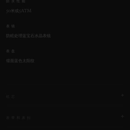
防水性能
50米或5ATM
表镜
防眩处理蓝宝石水晶表镜
表盘
缎面蓝色太阳纹
机芯
表带和表扣
机芯