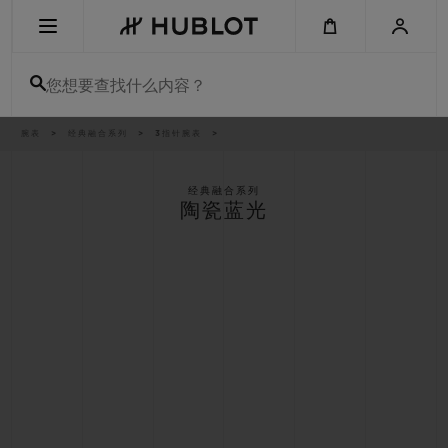
Skip
to
main
content
您想要查找什么内容？
痕
腕表
经典融合系列
3指针腕表
最近搜索
迹
无最近搜索记录
经典融合系列
陶瓷蓝光
新品腕表