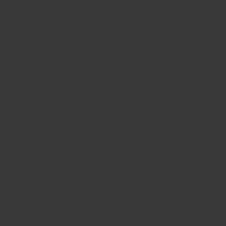
BIG BANG系列
BIG BANG系列
BIG BANG灵魂
夏日多彩陶瓷
桃粉色陶瓷
ESSENTIAL
在线专售
专属服务
5+5 质保
加入HUBLOTISTA俱乐部，即可延长质保
预期交付
免费配送与退换货
安全支付
礼品小袋