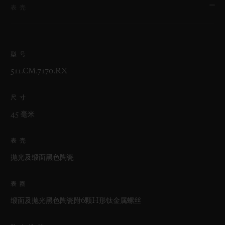
表壳
型号
511.CM.7170.RX
尺寸
45 毫米
表壳
抛光及缎面黑色陶瓷
表圈
缎面及抛光黑色陶瓷附6颗H形钛金属螺丝