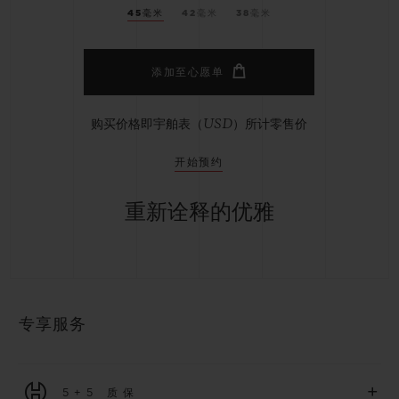
45毫米
42毫米
38毫米
添加至心愿单
购买价格即宇舶表（USD）所计零售价
开始预约
重新诠释的优雅
专享服务
+
5+5 质保