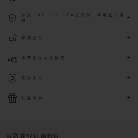
2026年1月1日起购买的所有腕表均可享受5年国际质保。
加入HUBLOTISTA俱乐部，即可延长质
+
保
了解更多
加入我们的社群，为
2026
年
1
月
1
日起购买的腕表额外延长
5
年
+
预期交付
质保（需符合相关条件），并尊享专属活动。
了解更多
预计收到付款后 4 至 5 个工作日内发货。*视供货情况而定*
+
免费配送与退换货
享受免费配送服务，以及轻松便捷的免费退换货服务。
+
安全支付
使用最新的支付技术。所有在线购买迅捷且安全，并确保您的
+
礼品小袋
个人信息受到保护。
额外的礼品小袋使您的购买更加特别
获取在线订购帮助