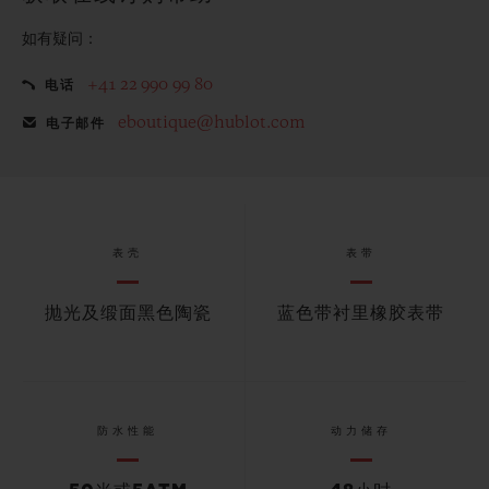
如有疑问：
+41 22 990 99 80
电话
eboutique@hublot.com
电子邮件
表壳
表带
抛光及缎面黑色陶瓷
蓝色带衬里橡胶表带
防水性能
动力储存