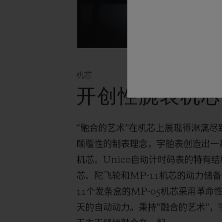
机芯
开创性腕表机
“融合的艺术”在机芯上展现得淋漓
颠覆性的制表理念，宇舶表创造出一
机芯。
Unico
自动计时码表的特有结
芯、陀飞轮和
MP-11
机芯的动力储备
11
个发条盒的
MP-05
机芯采用革命
天的自动动力。秉持“融合的艺术”