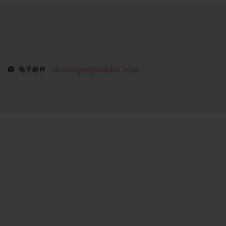
eboutique@hublot.com
电子邮件