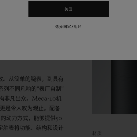
美国
选择国家/地区
芯
尽致。从简单的腕表，到具有
系列不同凡响的“表厂自制”
构非凡出众。
Meca-10
机
更是令人叹为观止。配备
性的动力方式，能够提供
50
，宇舶表将功能、结构和设计
材质