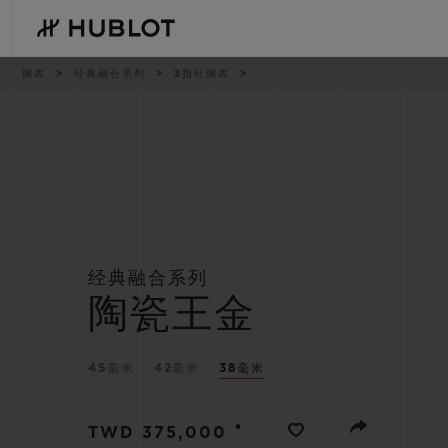
Skip
to
main
content
痕
腕表
经典融合系列
3指针腕表
迹
最近搜索
新品腕表
无最近搜索记录
经典融合系列
陶瓷王金
45毫米
42毫米
38毫米
•
TWD 375,000
BIG BANG系列