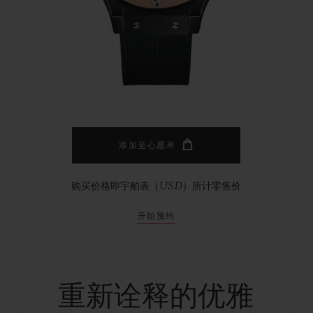
桃粉色陶瓷
ESSENTIAL灰褐
RELOADE
在线专售
TA
预期交付
免费配送与退换货
安全支付
礼品
长质
添加至心愿单
购买价格即宇舶表（USD）所计零售价
查找专卖店
开始预约
重新诠释的优雅