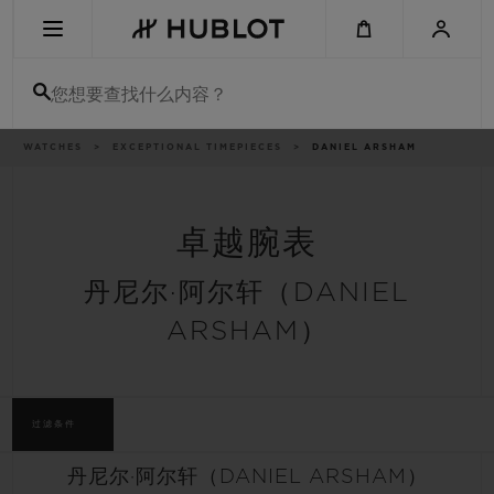
Skip
to
main
content
您想要查找什么内容？
痕
WATCHES
EXCEPTIONAL TIMEPIECES
DANIEL ARSHAM
最近搜索
迹
无最近搜索记录
卓越腕表
新品腕表
丹尼尔·阿尔轩（DANIEL
ARSHAM）
过滤条件
丹尼尔·阿尔轩（DANIEL ARSHAM）