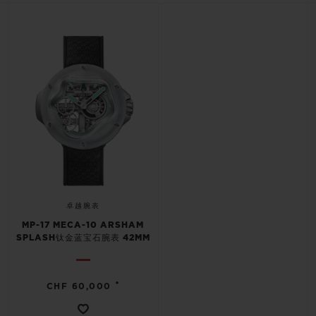
BIG BANG系列
BIG BANG系列
BIG BANG灵魂
夏日多彩陶瓷
桃粉色陶瓷
ESSENTIAL
在线专售
专属服务
5+5 质保
加入HUBLOTISTA俱乐部，即可延长质保
预期交付
卓越腕表
MP-17 MECA-10 ARSHAM
免费配送与退换货
SPLASH钛金蓝宝石腕表 42MM
安全支付
•
CHF 60,000
礼品小袋