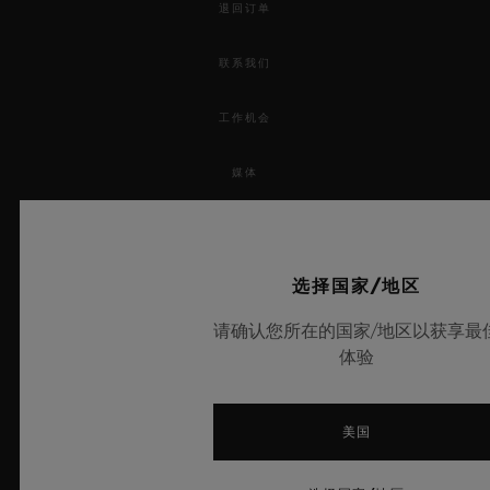
退回订单
联系我们
工作机会
媒体
隐私
法律声明与使用条款
选择国家/地区
请确认您所在的国家/地区以获享最
条款与条件
体验
道德承诺
美国
无障碍服务