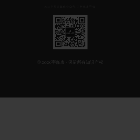
关注宇舶表微信公众号,了解更多详情
见
下
方
二
维
码
© 2026宇舶表 - 保留所有知识产权