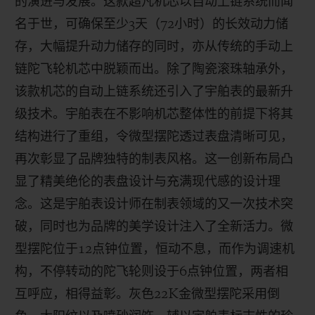
的演进与发展。这款超凡机芯以自动上链系统而闻
名于世，可确保至少
3
天（
72
小时）的长效动力储
存，大幅提升动力储存的同时，亦从传统的手动上
链陀飞轮机芯中脱颖而出。除了陶瓷滚珠轴承外，
该款机芯的自动上链系统还引入了宇舶表的最新升
级技术。宇舶表在不影响机芯整体性的前提下将其
结构进行了重组，令微型摆陀透过表盘清晰可见，
再次彰显了品牌独特的制表风格。这一创新布局凸
显了精美绝伦的表盘设计与充满现代感的设计理
念。这是宇舶表设计师在制表领域的又一次技术突
破，同时也为品牌的美学设计注入了全新活力。微
型摆陀位于
12
点钟位置，恒动不息，而作为调速机
构，不停转动的陀飞轮则设于
6
点钟位置，两者相
互呼应，相得益彰
。灰色
22
K
金微型摆陀采用倒