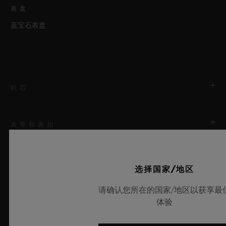
表盘
蓝宝石表盘
机芯
表带和表扣
机芯
HUB6035表厂自制自动上链陀飞轮机芯
选择国家/地区
表带
动力储存
透明橙色结构化带衬里橡胶表带
请确认您所在的国家/地区以获享最
72小时
体验
最新动态
表扣