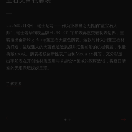
宝石天蓝色腕表
2026年7月8日，瑞士尼翁——作为业界当之无愧的“蓝宝石大
师”，瑞士奢华制表品牌HUBLOT宇舶表再度突破制表边界，重
磅推出全新Big Bang蓝宝石天蓝色腕表。这款时计采用蓝宝石材
质打造，呈现迷人的天蓝色通透质感并汇集前沿的机械装置，限量
典藏100枚。腕表搭载创新性表厂自制Meca-10机芯，充分彰显
出宇舶表在开创性材质应用与卓越设计领域的深厚造诣，将夏日晴
空的无垠意境娓娓呈现。
了解更多