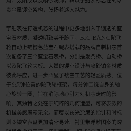
角、太阳纹以及喷砂润饰，辅以宇舶表标志性的珍
贵金属镂空架构，张扬着迷人魅力。
宇舶表在打造机芯的过程中更多地引入了剔透的蓝
宝石材质，凝透明臻美于腕间。
BIG BANG
陀飞
轮自动上链橙色蓝宝石腕表搭载的品牌自制机芯首
次配备了三个蓝宝石表桥，分别是发条桥、自动桥
以及陀飞轮夹板。大量的镂空设计与喷砂铂金材质
彼此呼应，进一步凸显了镂空工艺的轻盈质感。位
于
6
点钟位置的陀飞轮框架，每分钟围绕自身的轴
心旋转一圈，旨在消除地心引力对机芯走时的影
响。其独特之处在于纯粹的几何造型，可将表款的
机械美感展露无余。而覆以夜光涂层的指针和时标
则令镂空表盘更加清晰易读。衬里带浮雕图案的透