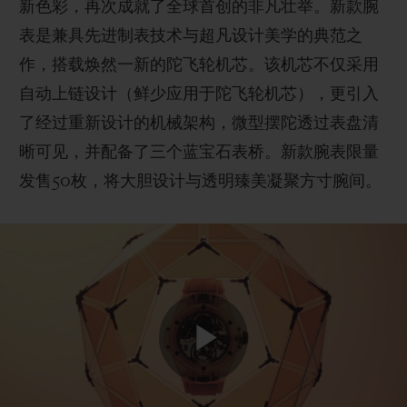
新色彩，再次成就了全球首创的非凡壮举。新款腕
表是兼具先进制表技术与超凡设计美学的典范之
作，搭载焕然一新的陀飞轮机芯。该机芯不仅采用
自动上链设计（鲜少应用于陀飞轮机芯），更引入
联系我们
了经过重新设计的机械架构，微型摆陀透过表盘清
晰可见，并配备了三个蓝宝石表桥。新款腕表限量
发售50枚，将大胆设计与透明臻美凝聚方寸腕间。
查找专卖店
Play