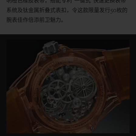
明橙色橡胶表带，搭配专利
“
一键式
”
快速更换表带
系统及钛金属折叠式表扣，令这款限量发行
50
枚的
腕表佳作倍添前卫魅力。