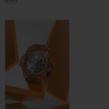
阅读更多
色蓝宝石是在专业的制造工艺中加入钛元素与铬元
素打造而成。惊艳动感的橙色为高级制表业注入活
力气息，与追求卓越的宇舶表品牌精神相呼应。剔
透的表圈及表壳采用精细抛光橙色蓝宝石打造，搭
配
6
颗科技感十足的
Big Bang
系列标志性
H
形钛金
属螺丝，更显迷人魅力。