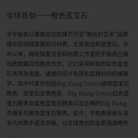
全球首创——橙色蓝宝石
令宇舶表以果敢自信的锋芒尽
显
“
融合的艺术
”
品牌
理念的领域莫属前沿材质，尤其是自制蓝宝石。多
年以来，拥有独家冶金和材质工作室的宇舶表已推
出数款瞩目的腕表杰作，它们采用新颖的彩色蓝宝
石表壳及表盘，通透的设计布局彰显精妙的机械美
学，其中代表作包括
Big Bang Unico
透明蓝宝石
腕表、蓝宝石全黑腕表、
Big Bang Unico
红色蓝
宝石腕表及蓝色蓝宝石腕表以及近期的
Big Bang
灵魂系列黄色蓝宝石腕表。如今，宇舶表继续从该
非凡材质中谋求突破，以全球首创的全新通透橙色
蓝宝石焕新演绎
Big Bang
蓝宝石陀飞轮腕表，橙