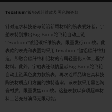
Texalium®镀铝碳纤维款及黑色陶瓷款
针对追求科技感与前沿新颖材料的腕表爱好者，宇
舶表特别推出
Big Bang
陀飞轮自动上链
Texalium
®
镀铝碳纤维腕表，限量发行
100
枚。此
表款的表壳和表圈均采用
Texalium
®
镀铝碳纤维打
造，即融合碳纤维和铝材的专属轻量化人体工程学
材料。此外，宇舶表还倾情呈献
Big Bang
陀飞轮
自动上链黑色魔力款腕表，再次诠释品牌在高科技
陶瓷材质应用方面的独特造诣。该表款采用黑色陶
瓷材质，限量发售
100
枚。这些表款以多项超卓材
料工艺充分演绎无限可能。