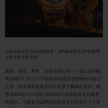
BIG BANG系列
BIG BANG系列
BIG BANG灵魂
夏日多彩陶瓷
桃粉色陶瓷
ESSENTIAL
在线专售
专属服务
5+5 质保
打破制表技艺与材质的疆界，将“融合的艺术”制表理
加入HUBLOTISTA俱乐部，即可延长质保
念提升至全新高度
预期交付
透明、黑色、黄色、蓝色以及红色——瑞士知名制
表品牌HUBLOT宇舶表深谙蓝宝石的制作与加工
免费配送与退换货
之道，以专属彩色蓝宝石打造旗下腕表的表壳。随
安全支付
着全新Big Bang陀飞轮自动上链橙色蓝宝石腕表
的推出，宇舶表为品牌的彩色蓝宝石材质注入了全
礼品小袋