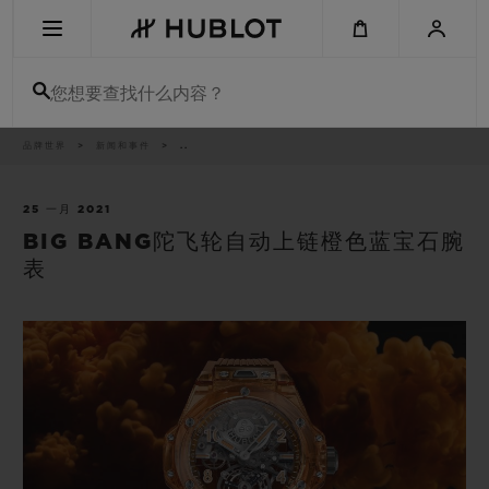
Skip
to
main
content
您想要查找什么内容？
痕
品牌世界
新闻和事件
..
最近搜索
迹
无最近搜索记录
25 一月 2021
BIG BANG陀飞轮自动上链橙色蓝宝石腕
新品腕表
表