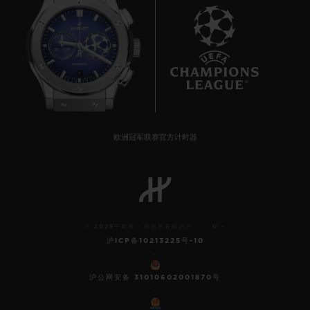
7
欧洲冠军联赛官方计时器
© 2025宇舶表 - 保留所有知识产 权 -
沪ICP备10213225号-10
-
沪公网安备 31010602001870号
-