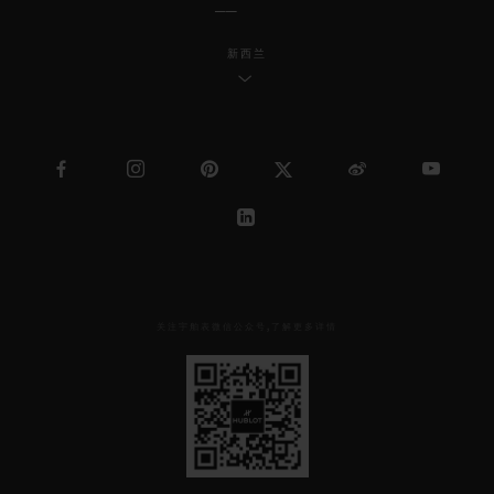
新西兰
关注宇舶表微信公众号,了解更多详情
见
下
方
二
维
码