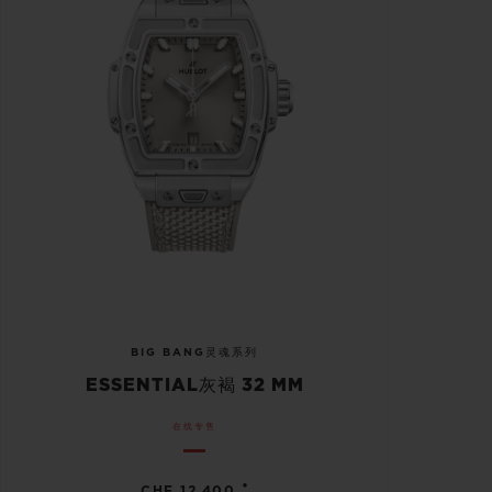
BIG BANG灵魂系列
ESSENTIAL灰褐 32 MM
在线专售
•
CHF 12,400