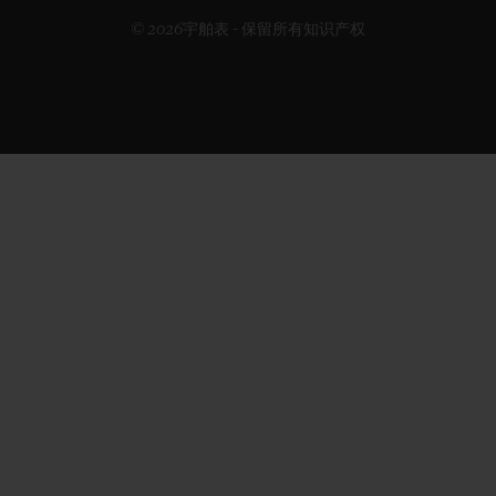
© 2026宇舶表 - 保留所有知识产权