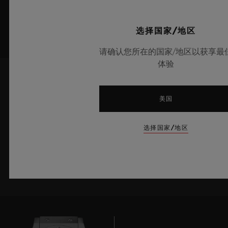
选择国家/地区
请确认您所在的国家/地区以获享最
体验
了解最新新闻资讯
美国
我愿意了解宇舶表的最新新闻资讯。
选择国家/地区
注册