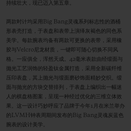
持续壮大，现已迈入第五章。
两款时计均采用Big Bang灵魂系列标志性的酒桶
形表壳打造，于表盘和表带上演绎灰褐色的同色系
美学。每款腕表均备有两款可更换的表带，采用橡
胶与Velcro尼龙材质，一键即可随心切换不同风
格。一应俱全，浑然天成。42毫米表款由经缎面与
抛光工艺润饰的轻盈钛金属打造，采用全新碳纤维
压印表盘，其上抛光与缎面磨砂饰面精妙交织。缎
面与抛光的方块交替排列，于表盘上编织出一幅迷
人的棋盘格图案，呈现一种经过优化的三维立体效
果。这一设计巧妙呼应了品牌于今年1月在米兰举办
的LVMH钟表周期间发布的Big Bang灵魂炭蓝色
腕表的设计美学。