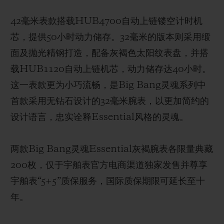
42毫米表款搭载HUB4700自动上链镂空计时机
芯，提供50小时动力储存。32毫米的版本则采用缎
面及抛光精钢打造，配备灰褐色太阳纹表盘，并搭
载HUB1120自动上链机芯，动力储存达40小时。
这一表款更为小巧流畅，是Big Bang灵魂系列中
首款采用无钻石设计的32毫米腕表，以更加简约的
设计语言，忠实诠释Essential风格的灵魂。
两款Big Bang灵魂Essential灰褐腕表各限量典藏
200枚，仅于宇舶表官方电商渠道独家发售并尊享
宇舶表“5+5”质保服务，国际质保期限可延长至十
年。