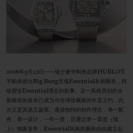
BIG BANG系列
BIG BANG系列
BIG BANG灵魂
夏日多彩陶瓷
桃粉色陶瓷
ESSENTIAL
在线专售
专属服务
5+5 质保
加入HUBLOTISTA俱乐部，即可延长质保
2026年5月12日——瑞士奢华制表品牌HUBLOT
宇舶表推出Big Bang灵魂Essential灰褐腕表，持
预期交付
续塑造Essential理念的叙事。这一风格类别的全
免费配送与退换货
新腕表的发布已成为与全球收藏家的年度之约，此
次正是其第五篇章。遵循独特的创作理念：单一配
安全支付
色，单一设计，一年一度，且通过单一渠道（线
上）独家发售，Essential风格的腕表由此建立起
礼品小袋