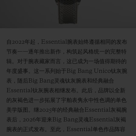
自2022年起，Essential腕表始终遵循相同的发布
节奏——逐年推出新作，构筑起风格统一的完整特
辑。对于腕表藏家而言，这已成为一场值得期待的
年度盛事。这一系列始于Big Bang Unico钛灰腕
表，随后Big Bang灵魂钛灰腕表和经典融合
Essential钛灰腕表相继发布。此后，品牌以全新
的灰褐色进一步拓展了宇舶表隽永中性色调的单色
美学版图。继2025年的经典融合Essential灰褐腕
表后，2026年迎来Big Bang灵魂Essential灰褐
腕表的正式发布。至此，Essential单色作品阵容