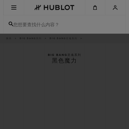
Skip
to
main
content
您想要查找什么内容？
痕
腕表
BIG BANG系列
BIG BANG灵魂系列
最近搜索
迹
无最近搜索记录
BIG BANG灵魂系列
黑色魔力
新品腕表