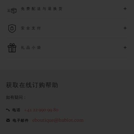
预计收到付款后 4 至 8 个工作日内发货。*视供货情况而定*
+
免费配送与退换货
享受免费配送服务，以及轻松便捷的免费退换货服务。
+
安全支付
使用最新的支付技术。所有在线购买迅捷且安全，并确保您的
+
礼品小袋
个人信息受到保护。
额外的礼品小袋使您的购买更加特别
获取在线订购帮助
如有疑问：
+41 22 990 99 80
电话
eboutique@hublot.com
电子邮件