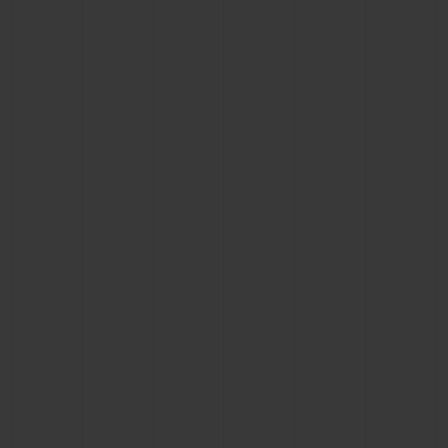
BIG BANG系列
BIG BANG系列
BIG BANG灵魂
夏日多彩陶瓷
桃粉色陶瓷
ESSENTIAL
在线专售
专属服务
5+5 质保
加入HUBLOTISTA俱乐部，即可延长质保
预期交付
免费配送与退换货
安全支付
礼品小袋