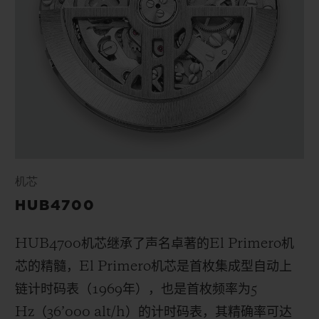
机芯
HUB4700
HUB4700
机芯继承了声名卓著的
El Primero
机
芯的精髓，
El Primero
机芯是首枚集成型自动上
链计时码表（
1969
年），也是首枚频率为
5
Hz
（
36
’
000 alt/h
）的计时码表，其精确率可达