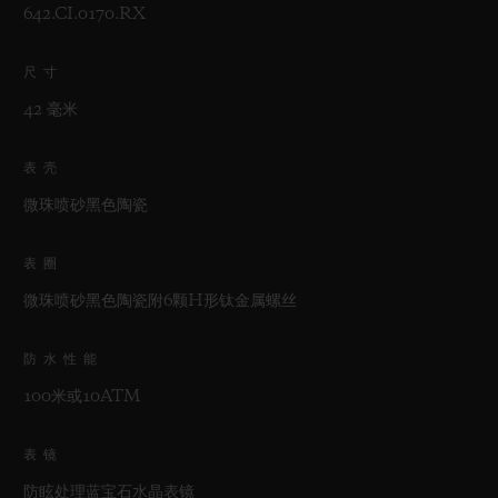
642.CI.0170.RX
尺寸
42 毫米
表壳
微珠喷砂黑色陶瓷
表圈
微珠喷砂黑色陶瓷附6颗H形钛金属螺丝
防水性能
100米或10ATM
表镜
防眩处理蓝宝石水晶表镜