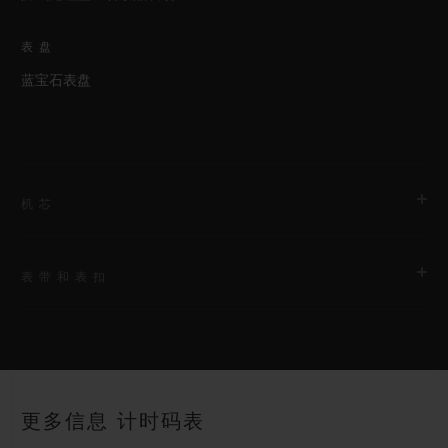
表盘
蓝宝石表盘
机芯
表带和表扣
机芯
HUB4700 自动上链镂空式计时机芯
表带
动力储存
黑色结构化带衬里橡胶表带
50小时
更多信息 计时码表