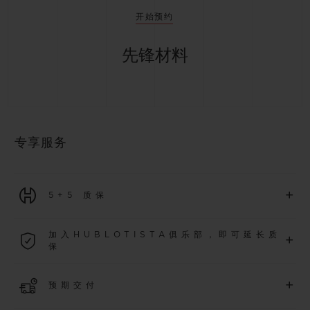
开始预约
先锋材料
专享服务
+
5+5 质保
2026年1月1日起购买的所有腕表均可享受5年国际质保。
加入HUBLOTISTA俱乐部，即可延长质
+
保
了解更多
加入我们的社群，为
2026
年
1
月
1
日起购买的腕表额外延长
5
年
+
预期交付
质保（需符合相关条件），并尊享专属活动。
了解更多