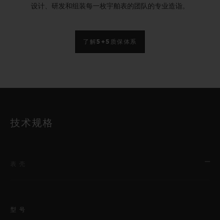
设计、研发和组装每一枚宇舶表的团队的专业造诣。
了解5+5质保体系
技术规格
表壳
型号