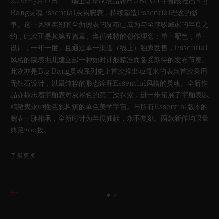
2026年5月12日——瑞士奢华制表品牌HUBLOT宇舶表推出Big
Bang灵魂Essential灰褐腕表，持续塑造Essential理念的叙
事。这一风格类别的全新腕表的发布已成为与全球收藏家的年度之
约，此次正是其第五篇章。遵循独特的创作理念：单一配色，单一
设计，一年一度，且通过单一渠道（线上）独家发售，Essential
风格的腕表由此建立起一种如时计般精准而备受期待的发布节奏。
此次亦是Big Bang灵魂系列史上首次推出32毫米的表款首次采用
无钻石设计，以最纯粹的形态诠释Essential风格的灵魂。全新作
品亦标志着宇舶表对灰褐色的第二次探索，进一步拓展了宇舶表以
精致隽永中性色彩构筑的单色美学宇宙。与所有Essential版本的
腕表一脉相承，全新时计为年度独献，永不复刻。两款新作均限量
典藏200枚。
了解更多