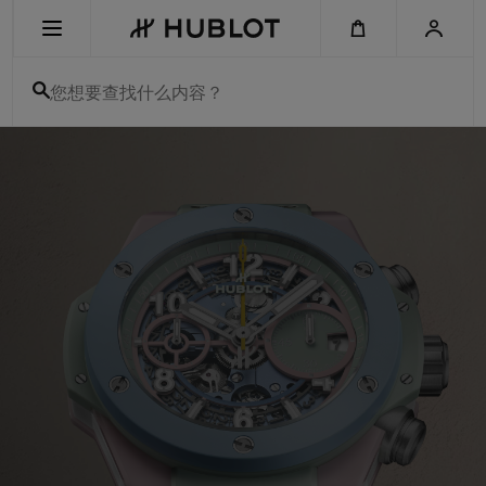
Skip
to
main
content
您想要查找什么内容？
宇
舶
最近搜索
表
-
无最近搜索记录
瑞
士
男
新品腕表
女
奢
侈
腕
表
和
计
时
码
表