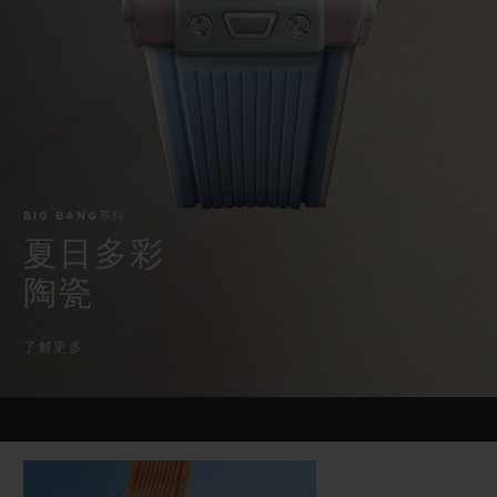
BIG BANG系列
BIG BANG系列
BIG BANG灵魂
夏日多彩陶瓷
桃粉色陶瓷
ESSENTIAL
在线专售
专属服务
5+5 质保
BIG BANG系列
加入HUBLOTISTA俱乐部，即可延长质保
夏日多彩
陶瓷
预期交付
了解更多
免费配送与退换货
安全支付
礼品小袋