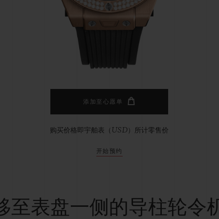
桃粉色陶瓷
ESSENTIAL灰褐
RELOADE
在线专售
TA
预期交付
免费配送与退换货
安全支付
礼品
长质
添加至心愿单
购买价格即宇舶表（USD）所计零售价
查找专卖店
开始预约
移至表盘一侧的导柱轮令