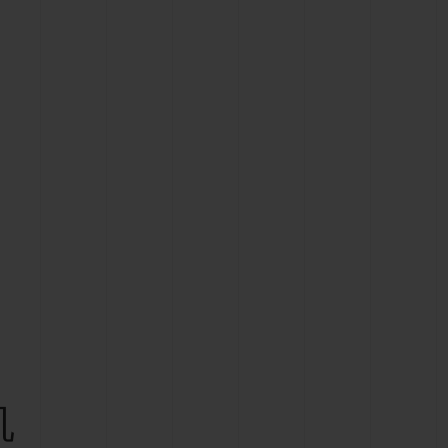
D全黑腕表
小袋
机