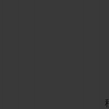
夏日多彩陶瓷
专属服务
5+5 质保
加入HUBLOTIS
俱乐部，即可延
保
联系我们