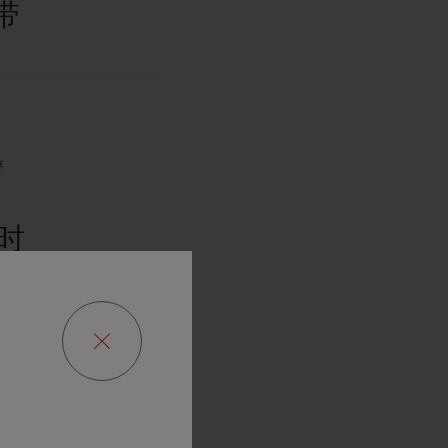
带
存
小时