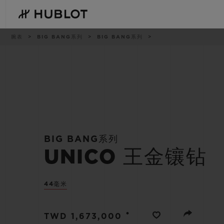
Skip
to
main
content
痕
腕表
BIG BANG系列
BIG BANG系列
迹
最近搜索
新品腕表
无最近搜索记录
BIG BANG系列
UNICO 王金镶钻
44毫米
•
TWD 1,673,000
BIG BANG系列