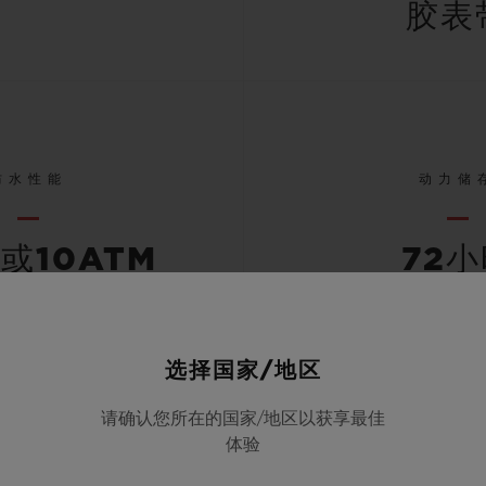
胶表
防水性能
动力储
米或10ATM
72
选择国家/地区
查看所有规格
请确认您所在的国家/地区以获享最佳
体验