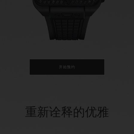
桃粉色陶瓷
ESSENTIAL灰褐
RELOADE
在线专售
TA
预期交付
免费配送与退换货
安全支付
礼品
长质
开始预约
查找专卖店
重新诠释的优雅