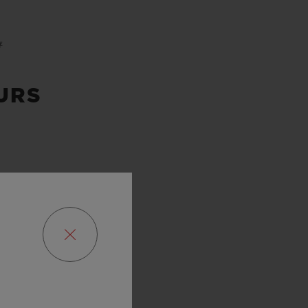
存
URS