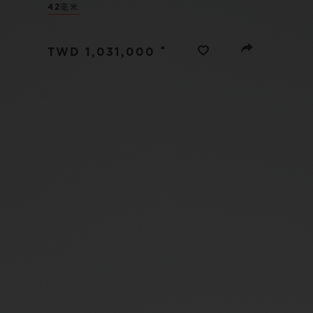
42毫米
夏日多彩陶瓷
•
TWD 1,031,000
专属服务
5+5 质保
加入HUBLOTIS
俱乐部，即可延
保
联系我们