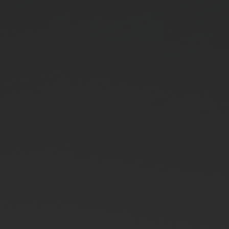
D全黑腕表
小袋