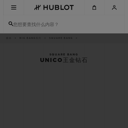
Skip
to
main
content
您想要查找什么内容？
痕
腕表
BIG BANG系列
SQUARE BANG
最近搜索
迹
无最近搜索记录
SQUARE BANG
UNICO王金钻石
新品腕表