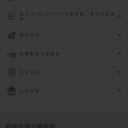
2026年1月1日起购买的所有腕表均可享受5年国际质保。
加入HUBLOTISTA俱乐部，即可延长质
+
保
了解更多
加入我们的社群，为
2026
年
1
月
1
日起购买的腕表额外延长
5
年
+
预期交付
质保（需符合相关条件），并尊享专属活动。
了解更多
预计收到付款后 4 至 5 个工作日内发货。*视供货情况而定*
+
免费配送与退换货
享受免费配送服务，以及轻松便捷的免费退换货服务。
+
安全支付
使用最新的支付技术。所有在线购买迅捷且安全，并确保您的
+
礼品小袋
个人信息受到保护。
额外的礼品小袋使您的购买更加特别
获取在线订购帮助