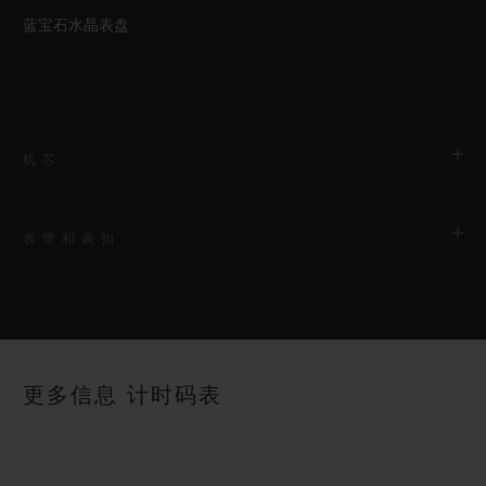
蓝宝石水晶表盘
机芯
表带和表扣
机芯
HUB1280 UNICO表厂自制自动上链飞返计时机芯配导柱轮
表带
动力储存
黑色结构化橡胶表带
约72小时
更多信息 计时码表
表扣
18K王金和黑色镀层钛金属折叠表扣