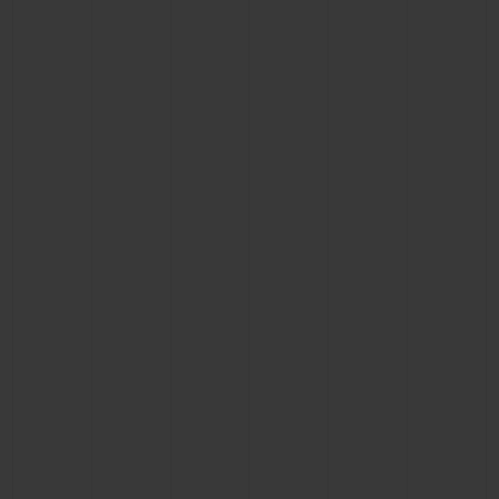
BIG BANG系列
BIG BANG系列
BIG BANG灵魂
夏日多彩陶瓷
桃粉色陶瓷
ESSENTIAL
在线专售
专属服务
5+5 质保
加入HUBLOTISTA俱乐部，即可延长质保
预期交付
免费配送与退换货
安全支付
礼品小袋