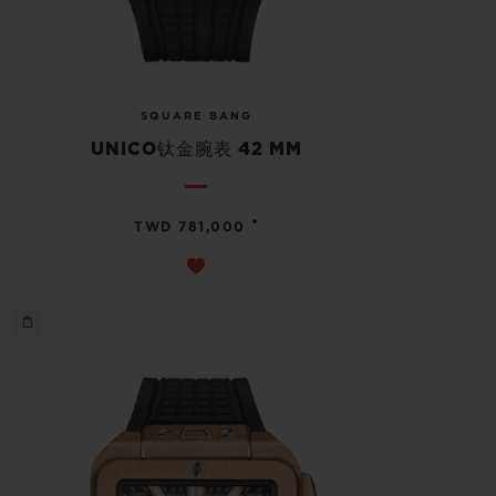
SQUARE BANG
UNICO钛金腕表 42 MM
•
TWD 781,000