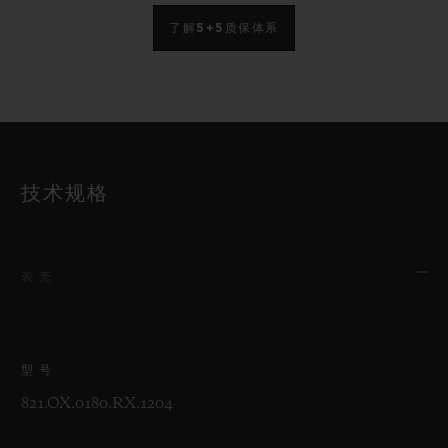
了解5+5质保体系
技术规格
表壳
型号
821.OX.0180.RX.1204