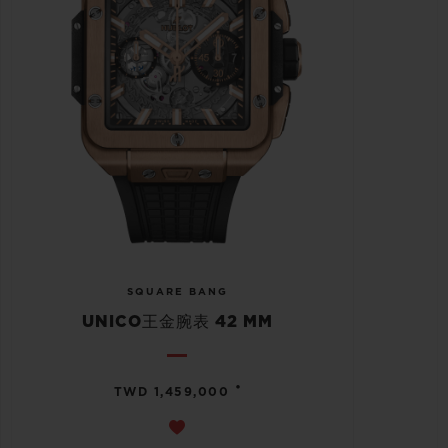
SQUARE BANG
UNICO王金腕表 42 MM
•
TWD 1,459,000