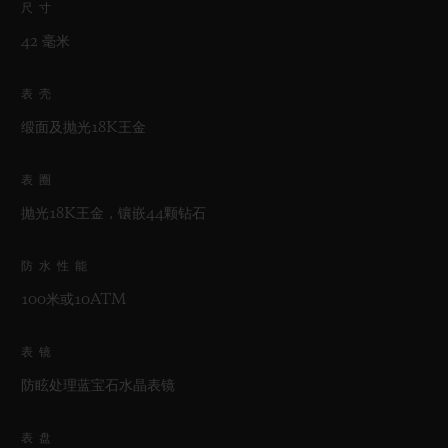
尺寸
42 毫米
表壳
缎面及抛光18K王金
表圈
抛光18K王金，镶嵌44颗钻石
防水性能
100米或10ATM
表镜
防眩处理蓝宝石水晶表镜
表盘