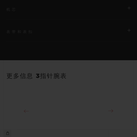
机芯
表带和表扣
机芯
HUB1110 自动上链机芯
表带
动力储存
蓝色带衬里橡胶表带
约48小时
更多信息 3指针腕表
表扣
18K王金和黑色PVD镀层精钢折叠表扣