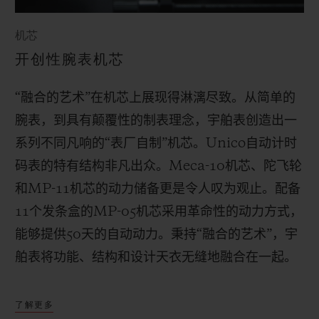
机芯
开创性腕表机芯
“融合的艺术”在机芯上展现得淋漓尽致。从简单的
腕表，到具有颠覆性的制表理念，宇舶表创造出一
系列不同凡响的“表厂自制”机芯。
Unico
自动计时
码表的特有结构非凡出众。
Meca-10
机芯、陀飞轮
和
MP-11
机芯的动力储备更是令人叹为观止。配备
11
个发条盒的
MP-05
机芯采用革命性的动力方式，
能够提供
50
天的自动动力。秉持“融合的艺术”，宇
舶表将功能、结构和设计天衣无缝地融合在一起。
了解更多