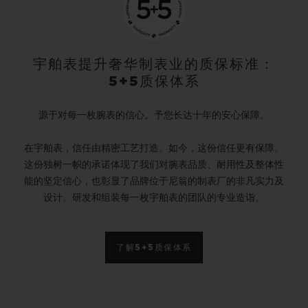
宇舶表提升奢华制表业的质保标准：
5+5质保体系
源于对每一枚腕表的信心。予您长达十年的安心保障。
在宇舶表，信任由精密工艺打造。如今，这份信任更有保障。
这份独树一帜的承诺体现了我们对腕表品质、耐用性及整体性
能的坚定信心，也彰显了品牌位于尼翁的制表厂的非凡实力及
设计、研发和组装每一枚宇舶表的团队的专业造诣。
了解5+5质保体系