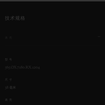
技术规格
表壳
型号
565.OX.7180.RX.1204
尺寸
38 毫米
表壳