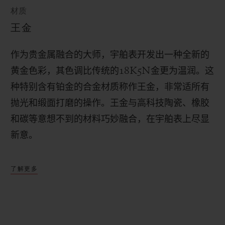
材质
王金
作为贵金属融合的大师，宇舶表开发出一种全新的
黄金色彩，其色调比传统的
18K5N
金更为温润。这
种特别含有铂金的合金材质称作王金，非常适所有
抛光和缎面打磨的操作。
王金与高科技陶瓷、橡胶
和碳等意想不到的材料巧妙融合，在宇舶表上尽显
新意。
了解更多