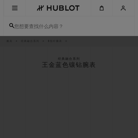
Skip
to
main
content
您想要查找什么内容？
痕
腕表
经典融合系列
3指针腕表
最近搜索
迹
无最近搜索记录
经典融合系列
王金蓝色镶钻腕表
新品腕表