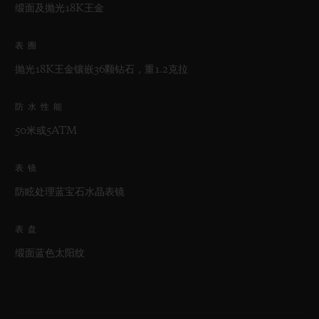
缎面及抛光18K王金
表圈
抛光18K王金镶嵌36颗钻石，重1.2克拉
防水性能
50米或5ATM
表镜
防眩处理蓝宝石水晶表镜
表盘
缎面蓝色太阳纹