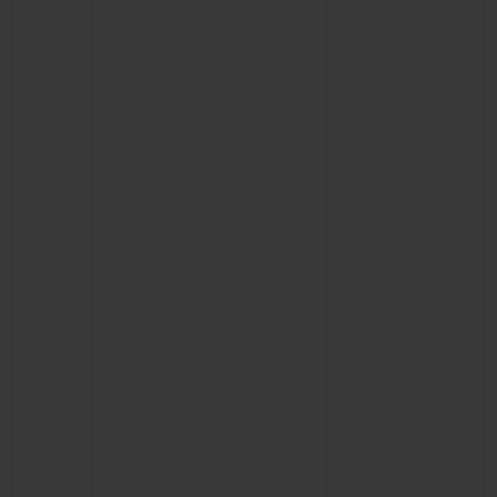
BIG BANG系列
BIG BANG系列
BIG BANG灵魂
夏日多彩陶瓷
桃粉色陶瓷
ESSENTIAL
在线专售
专属服务
5+5 质保
加入HUBLOTISTA俱乐部，即可延长质保
预期交付
免费配送与退换货
安全支付
礼品小袋