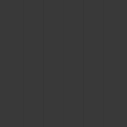
BIG BANG
BIG BANG
SPIRIT OF BIG
SUMMER MULTI-
PEACH CERAMIC
ESSENTIAL T
COLORED CERAMIC
EXKLUSIV ON
EXKLUSIVE DIENSTLEISTUNGEN
5+5-GARANTIE
HUBLOTISTA UND GARANTIEVERLÄNGERUNG
VORAUSSICHTLICHE LIEFERZEIT
KOSTENLOSE LIEFERUNG & RÜCKSENDUNGEN
SICHERE BEZAHLUNG
GESCHENKBEUTEL