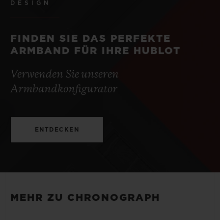
50 Stunden
DESIGN
SCHLIESSE
Faltschließe aus schwarzer Keramik und schwarzem
FINDEN SIE DAS PERFEKTE
Titan
ARMBAND FÜR IHRE HUBLOT
Verwenden Sie unseren
Armbandkonfigurator
ENTDECKEN
MEHR ZU CHRONOGRAPH