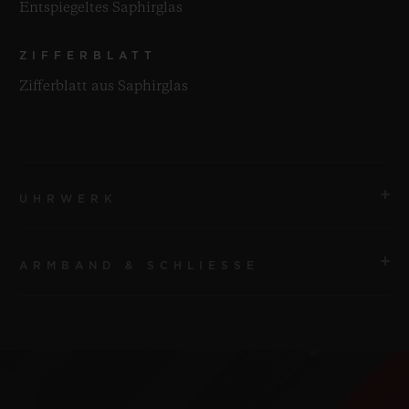
Entspiegeltes Saphirglas
ZIFFERBLATT
Zifferblatt aus Saphirglas
UHRWERK
ARMBAND & SCHLIESSE
UHRWERK
HUB4700 Automatisches skelettiertes
Chronographenwerk
ARMBAND
Schwarz und weiß gefütterter Kautschuk
GANGRESERVE