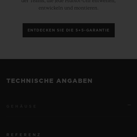
der Teams, die jede Hublot-Uhr entwerfen,
entwickeln und montieren.
ENTDECKEN SIE DIE 5+5-GARANTIE
TECHNISCHE ANGABEN
GEHÄUSE
REFERENZ