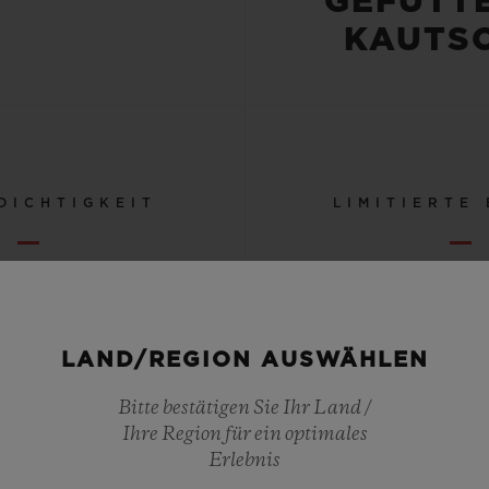
EFÜTTER
AUTSC
DICHTIGKEIT
LIMITIERTE
 ODER 10
10
ATM
LAND/REGION AUSWÄHLEN
Bitte bestätigen Sie Ihr Land /
Ihre Region für ein optimales
ALLE ANGABEN ANZEIGEN
Erlebnis