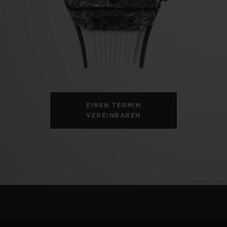
BIG BANG
SPIRI
D
PEACH CERAMIC
ESSE
EXKL
NGEN
UBLOTISTA UND
VORAUSSICHTLICHE
KOSTENLOSE LI
NTIEVERLÄNGERUNG
LIEFERZEIT
& RÜCKSEND
EINEN TERMIN
VEREINBAREN
KONTAKT