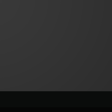
T OF BIG BANG
BIG BANG
NTIAL TAUPE
RELOADED ALL BLACK
USIV ONLINE
EFERUNG
SICHERE BEZAHLUNG
GESCHENKBEUTEL
UNGEN
EINE BOUTIQUE FINDEN