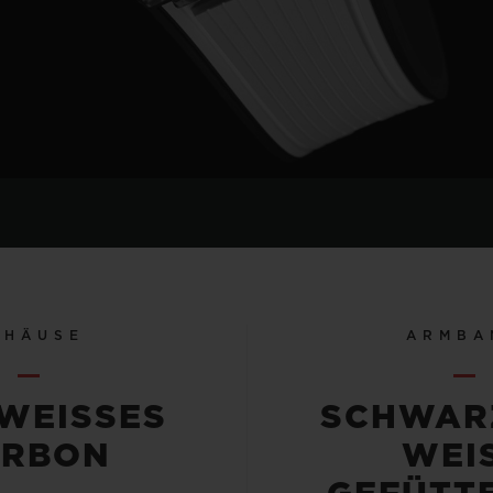
EHÄUSE
ARMBA
EISSES C
SCHWAR
RBON
WEISS