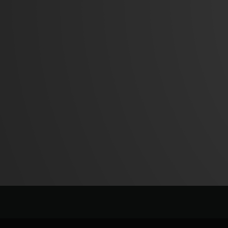
BIG BANG
SUMMER MULTI-COLORE
CERAMIC
EXKLUSIVE DIENSTLEISTU
5+5-GARANTIE
H
GARA