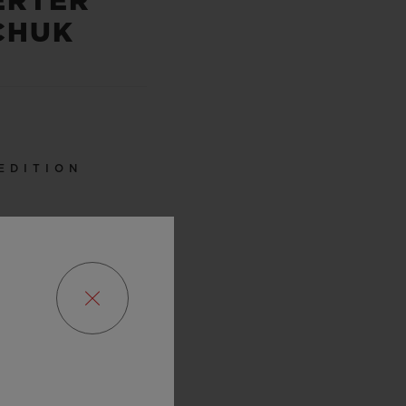
TER K
HUK
 EDITION
0