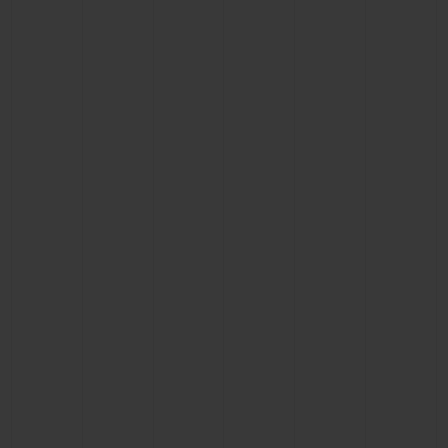
BIG BANG
BIG BANG
SPIRIT OF BIG
SUMMER MULTI-
PEACH CERAMIC
ESSENTIAL T
COLORED CERAMIC
EXKLUSIV ON
EXKLUSIVE DIENSTLEISTUNGEN
5+5-GARANTIE
HUBLOTISTA UND GARANTIEVERLÄNGERUNG
VORAUSSICHTLICHE LIEFERZEIT
KOSTENLOSE LIEFERUNG & RÜCKSENDUNGEN
SICHERE BEZAHLUNG
GESCHENKBEUTEL