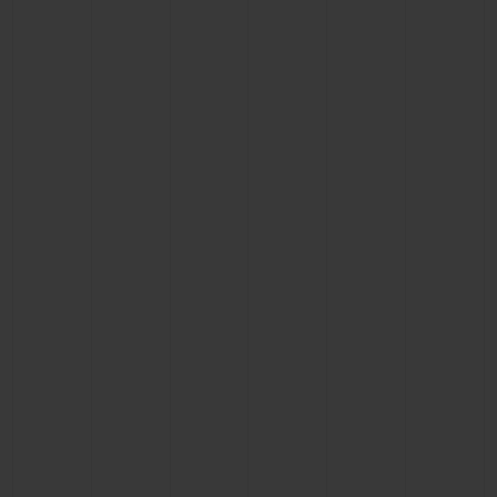
BIG BANG
BIG BANG
SPIRIT OF BIG
SUMMER MULTI-
PEACH CERAMIC
ESSENTIAL T
COLORED CERAMIC
EXKLUSIV ON
EXKLUSIVE DIENSTLEISTUNGEN
5+5-GARANTIE
HUBLOTISTA UND GARANTIEVERLÄNGERUNG
VORAUSSICHTLICHE LIEFERZEIT
KOSTENLOSE LIEFERUNG & RÜCKSENDUNGEN
SICHERE BEZAHLUNG
GESCHENKBEUTEL