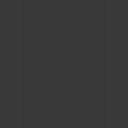
BIG BANG
BIG BANG
SPIRIT OF BIG
SUMMER MULTI-
PEACH CERAMIC
ESSENTIAL T
COLORED CERAMIC
EXKLUSIV ON
EXKLUSIVE DIENSTLEISTUNGEN
5+5-GARANTIE
HUBLOTISTA UND GARANTIEVERLÄNGERUNG
VORAUSSICHTLICHE LIEFERZEIT
KOSTENLOSE LIEFERUNG & RÜCKSENDUNGEN
SICHERE BEZAHLUNG
GESCHENKBEUTEL