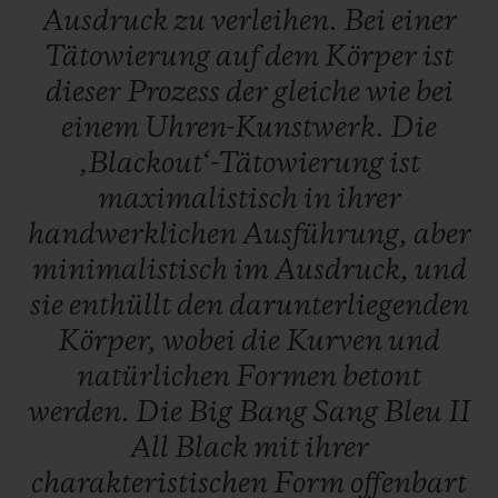
Ausdruck
zu
verleihen.
Bei
einer
Tätowierung
auf
dem
Körper
ist
dieser
Prozess
der
gleiche
wie
bei
einem
Uhren-Kunstwerk.
Die
‚Blackout‘-Tätowierung
ist
maximalistisch
in
ihrer
handwerklichen
Ausführung,
aber
minimalistisch
im
Ausdruck,
und
sie
enthüllt
den
darunterliegenden
Körper,
wobei
die
Kurven
und
natürlichen
Formen
betont
werden.
Die
Big
Bang
Sang
Bleu
II
All
Black
mit
ihrer
charakteristischen
Form
offenbart