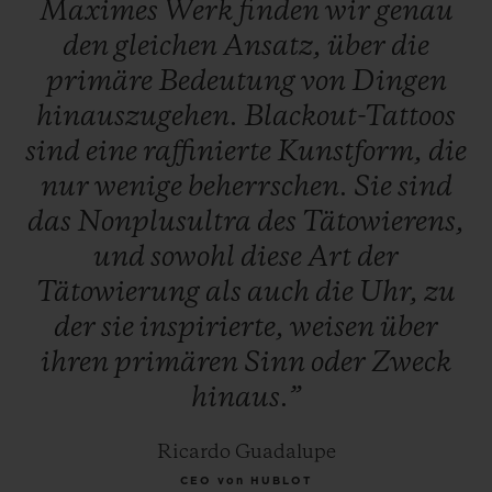
Maximes
Werk
finden
wir
genau
den
gleichen
Ansatz,
über
die
primäre
Bedeutung
von
Dingen
hinauszugehen.
Blackout-Tattoos
sind
eine
raffinierte
Kunstform,
die
nur
wenige
beherrschen.
Sie
sind
das
Nonplusultra
des
Tätowierens,
und
sowohl
diese
Art
der
Tätowierung
als
auch
die
Uhr,
zu
der
sie
inspirierte,
weisen
über
ihren
primären
Sinn
oder
Zweck
hinaus.”
Ricardo Guadalupe
CEO von HUBLOT