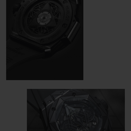
die dem Künstler besondere Präzision und
Geschicklichkeit abverlangt, ist auch das
verwendete monochrome Material, das
höchste Perfektion erfordert. Auf einem 45-
mm-Gehäuse, das aus schwarzer Keramik
und schwarz PVD-beschichtetem Titan
gefertigt ist, legt der Meistertätowierer
abwechselnd Hexagone, Diamantformen
und Dreiecke übereinander und zeichnet
die Zeit nach, von der Lünette bis zum
Automatik-Chronographenwerk HUB1240
Unico, das durch das skelettierte Zifferblatt
und den offen gearbeiteten Gehäuseboden
zu sehen ist.