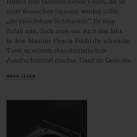
Hublot eine bahnbrechende Vision, die zu
einer ikonischen Signatur werden sollte:
„die unsichtbare Sichtbarkeit“. Es mag
Zufall sein, doch 2006 war auch das Jahr,
in dem Maxime Plescia-Büchi die schwarze
Tinte zu seinem charakteristischen
Ausdrucksmittel machte. Ganz im Geist der
Blackwork-Tattos
sind die abstrakten
MEHR LESEN
geometrischen Formen, die er
normalerweise direkt auf die Haut zeichnet,
bei dieser Uhr komplett monochrom
ausgeführt und tauchen sie in ein tiefes,
symboträchtiges Schwarz. So anspruchsvoll
wie die vollständig schwarze Tätowierung,