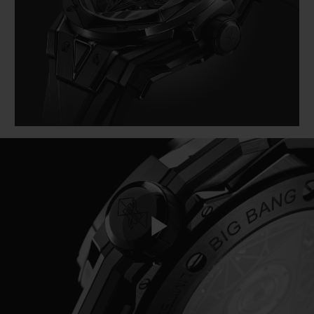
BIG BANG
BIG BANG
SPIRIT OF BIG
SUMMER MULTI-
PEACH CERAMIC
ESSENTIAL T
COLORED CERAMIC
EXKLUSIV ON
EXKLUSIVE DIENSTLEISTUNGEN
5+5-GARANTIE
HUBLOTISTA UND GARANTIEVERLÄNGERUNG
VORAUSSICHTLICHE LIEFERZEIT
KOSTENLOSE LIEFERUNG & RÜCKSENDUNGEN
Play
SICHERE BEZAHLUNG
GESCHENKBEUTEL