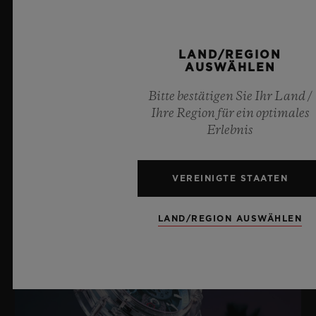
ARMBAND & SCHLIESSE
UHRWERK
HUB1240 UNICO Automatisches Manufaktur-
LAND/REGION
Chronographenwerk mit Flyback-Funktion und
AUSWÄHLEN
ARMBAND
Säulenrad
Bitte bestätigen Sie Ihr Land /
Armband aus schwarzem Kautschuk
Ihre Region für ein optimales
GANGRESERVE
Aktuelle Neuigkeiten
Erlebnis
SCHLIESSE
72 Stunden
Faltschließe aus schwarzer Keramik und
schwarzplattiertem Titan
VEREINIGTE STAATEN
LAND/REGION AUSWÄHLEN