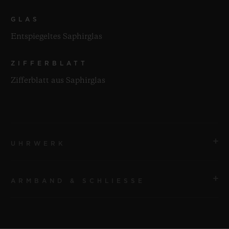
GLAS
Entspiegeltes Saphirglas
ZIFFERBLATT
Zifferblatt aus Saphirglas
UHRWERK
ARMBAND & SCHLIESSE
UHRWERK
HUB6020 Skelettiertes Manufakturwerk mit
Handaufzug, Gangreserveanzeige und Tourbillon
ARMBAND