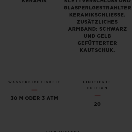
KERAMIK
KLETTVERSCHLUSS UND
GLASPERLGESTRAHLTER
KERAMIKSCHLIESSE. Z
USÄTZLICHES A
RMBAND: SCHWARZ U
ND GELB G
EFÜTTERTER K
AUTSCHUK.
WASSERDICHTIGKEIT
LIMITIERTE
EDITION
30 M ODER 3 ATM
20