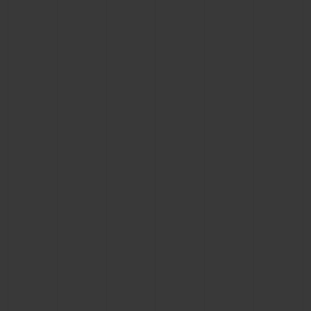
BIG BANG
BIG BANG
SPIRIT OF BIG
SUMMER MULTI-
PEACH CERAMIC
ESSENTIAL T
COLORED CERAMIC
EXKLUSIV ON
EXKLUSIVE DIENSTLEISTUNGEN
5+5-GARANTIE
HUBLOTISTA UND GARANTIEVERLÄNGERUNG
VORAUSSICHTLICHE LIEFERZEIT
KOSTENLOSE LIEFERUNG & RÜCKSENDUNGEN
SICHERE BEZAHLUNG
GESCHENKBEUTEL