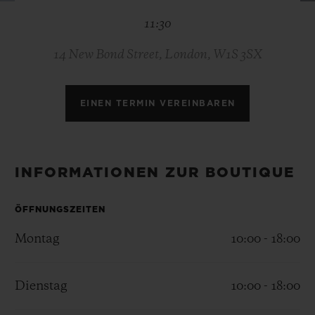
BIG BANG
BIG BANG
SPIRIT OF BIG
11:30
SUMMER MULTI-
PEACH CERAMIC
ESSENTIAL T
COLORED CERAMIC
EXKLUSIV ON
14 New Bond Street, London, W1S 3SX
EXKLUSIVE DIENSTLEISTUNGEN
EINEN TERMIN VEREINBAREN
5+5-GARANTIE
HUBLOTISTA UND GARANTIEVERLÄNGERUNG
INFORMATIONEN ZUR BOUTIQUE
VORAUSSICHTLICHE LIEFERZEIT
ÖFFNUNGSZEITEN
KOSTENLOSE LIEFERUNG & RÜCKSENDUNGEN
Montag
10:00 - 18:00
SICHERE BEZAHLUNG
Dienstag
10:00 - 18:00
GESCHENKBEUTEL