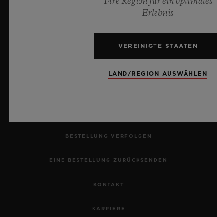
Ihre Region für ein optimales
Erlebnis
VEREINIGTE STAATEN
NEWSLETTER
LAND/REGION AUSWÄHLEN
KUNDENDIENST
EINEN TERMIN VEREINBAREN
BESTELLUNG VERFOLGEN
EINE BESTELLUNG ZURÜCKSENDEN
KONTAKT
KARRIERE