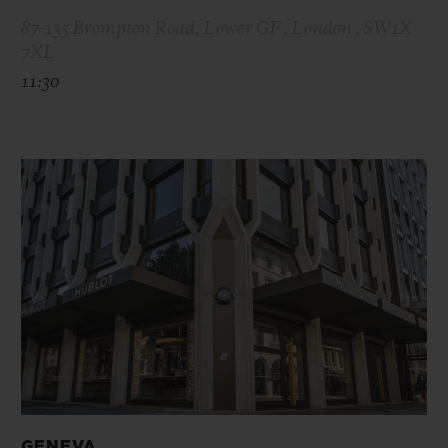
87-135 Brompton Road, Lower GF , London , SW1X
7XL
11:30
GENEVA