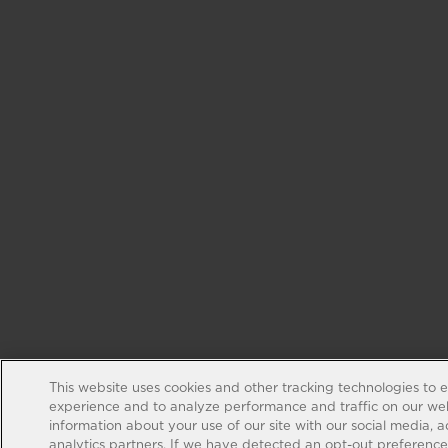
This website uses cookies and other tracking technologies to 
experience and to analyze performance and traffic on our web
information about your use of our site with our social media, 
analytics partners. If we have detected an opt-out preference s