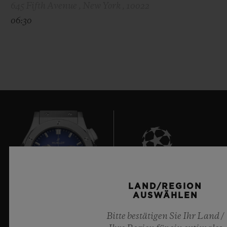
645 Fifth Avenue , New York , 10022
06:30
9
LAND/REGION
AUSWÄHLEN
Bitte bestätigen Sie Ihr Land /
Offizieller Zeitnehmer der UEFA Champions League