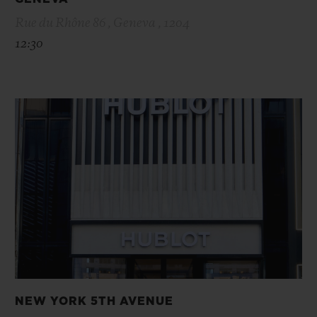
Rue du Rhône 86 , Geneva , 1204
12:30
NEW YORK 5TH AVENUE