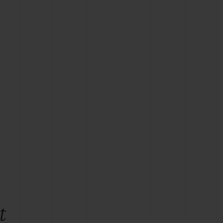
T OF BIG BANG
BIG BANG
NTIAL TAUPE
RELOADED ALL BLACK
IVITÉ EN LIGNE
RETOURS
PAIEMENT SÉCURISÉ
POCHETTE CADEAU
S
TROUVER UNE BOUTIQUE
t