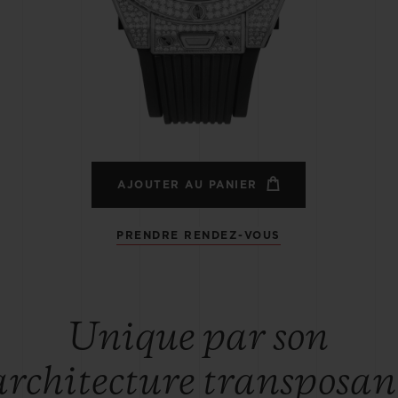
BIG BANG
SPIRI
D
PEACH CERAMIC
ESSE
EXCLUS
UBLOTISTA ET
DÉLAI DE LIVRAISON
LIVRAISON ET 
EXTENSION DE
GRATUIT
AJOUTER AU PANIER
GARANTIE
PRENDRE RENDEZ-VOUS
 CONTACTER
Unique par son
architecture transposan