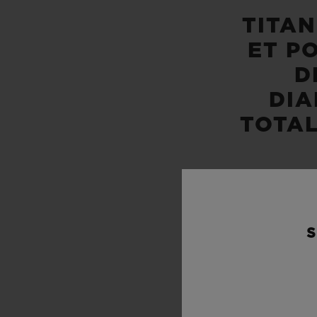
TITAN
ET PO
D
DI
TOTAL
S
É
100 M 