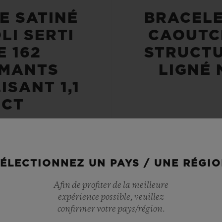
E SATINÉ
BRACELE
LI SERTI
CAOUTC
E 162
STRUCTU
AMANTS
LIGNÉ 
ISANT 1,1
CT
ÉLECTIONNEZ UN PAYS / UNE RÉGI
TANCHE
RÉSERVE DE
Afin de profiter de la meilleure
expérience possible, veuillez
confirmer votre pays/région.
OU 10 ATM
72 HE