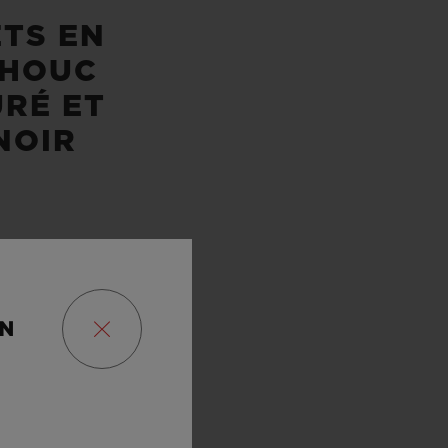
TS EN
HOUC
RÉ ET
NOIR
ON
 MARCHE
URES