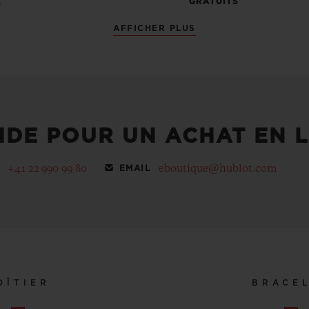
E
GRATUITS
AFFICHER PLUS
IDE POUR UN ACHAT EN L
+41 22 990 99 80
eboutique@hublot.com
EMAIL
OÎTIER
BRACE