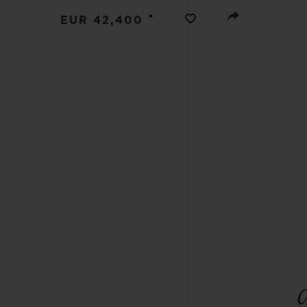
BIG BANG
•
EUR 42,400
SUMMER MULTI-COLORE
CERAMIC
SERVICES EXCLUSIFS
GARANTIE 5+5
H
NOUS