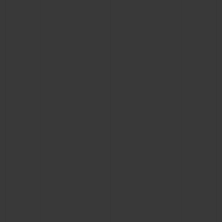
BIG BANG
BIG BANG
SPIRIT OF BIG
SUMMER MULTI-
PEACH CERAMIC
ESSENTIAL T
COLORED CERAMIC
EXCLUSIVITÉ
LIGNE
SERVICES EXCLUSIFS
GARANTIE 5+5
HUBLOTISTA ET EXTENSION DE GARANTIE
DÉLAI DE LIVRAISON
LIVRAISON ET RETOURS GRATUITS
PAIEMENT SÉCURISÉ
POCHETTE CADEAU