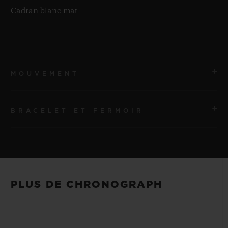
Cadran blanc mat
MOUVEMENT
BRACELET ET FERMOIR
MOUVEMENT
HUB1280 Mouvement de manufacture UNICO à
remontage automatique avec chronographe Flyback et
BRACELET
roue à colonnes
Bracelets en caoutchouc structuré et ligné noir
PLUS DE CHRONOGRAPH
RÉSERVE DE MARCHE
FERMOIR
Environ 72 heures
Boucle déployante en titane