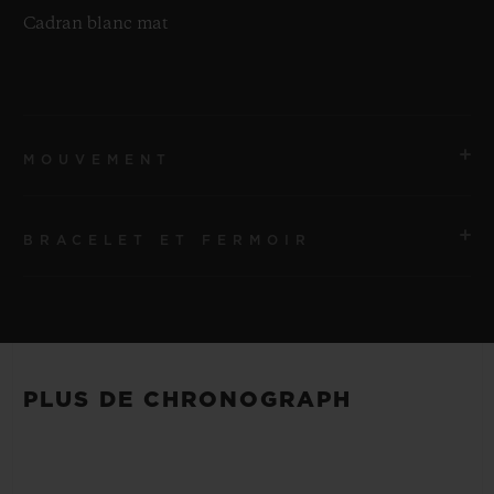
Cadran blanc mat
MOUVEMENT
BRACELET ET FERMOIR
MOUVEMENT
HUB1280 Mouvement de manufacture UNICO à
remontage automatique avec chronographe Flyback et
BRACELET
roue à colonnes
Bracelets en caoutchouc structuré et ligné noir
PLUS DE CHRONOGRAPH
RÉSERVE DE MARCHE
FERMOIR
Environ 72 heures
Boucle déployante en titane