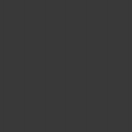
BIG BANG
BIG BANG
SPIRIT OF BIG
SUMMER MULTI-
PEACH CERAMIC
ESSENTIAL T
COLORED CERAMIC
EXCLUSIVITÉ
LIGNE
SERVICES EXCLUSIFS
GARANTIE 5+5
HUBLOTISTA ET EXTENSION DE GARANTIE
DÉLAI DE LIVRAISON
LIVRAISON ET RETOURS GRATUITS
PAIEMENT SÉCURISÉ
POCHETTE CADEAU