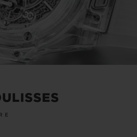
OULISSES
RE