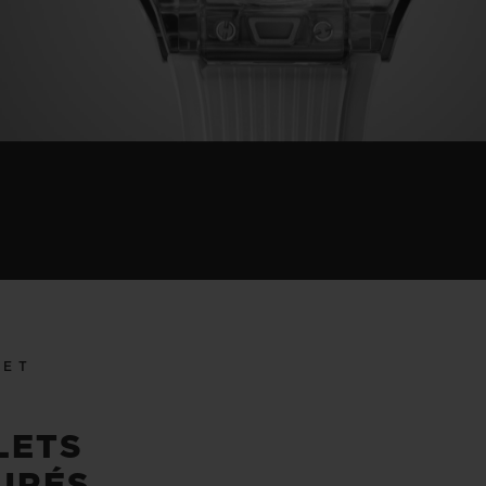
LET
LETS
URÉS,