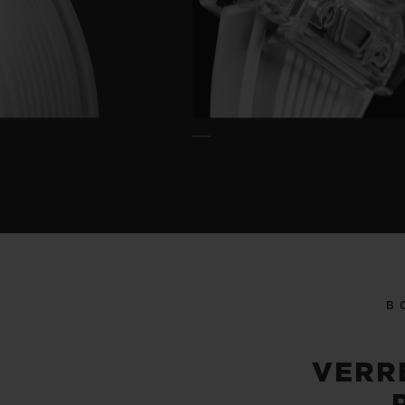
B
VERR