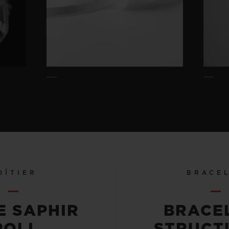
OÎTIER
BRACE
E SAPHIR
BRACE
POLI
STRUCT