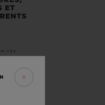
S ET
RENTS
IMITÉE
0
ON