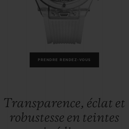
BIG BANG
SPIRI
D
PEACH CERAMIC
ESSE
EXCLUS
UBLOTISTA ET
DÉLAI DE LIVRAISON
LIVRAISON ET 
EXTENSION DE
GRATUIT
PRENDRE RENDEZ-VOUS
GARANTIE
 CONTACTER
Transparence, éclat et
robustesse en teintes