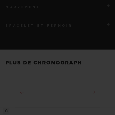
MOUVEMENT
BRACELET ET FERMOIR
MOUVEMENT
HUB1280 Mouvement de manufacture UNICO à
remontage automatique avec chronographe Flyback et
BRACELET
roue à colonnes
Bracelets en caoutchouc structuré et ligné noir
PLUS DE CHRONOGRAPH
RÉSERVE DE MARCHE
FERMOIR
Environ 72 heures
Boucle déployante en King Gold 18 K et titane plaqué
noir