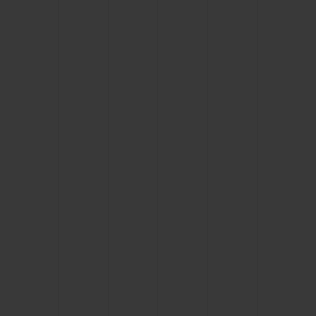
BIG BANG
BIG BANG
SPIRIT OF BIG
SUMMER MULTI-
PEACH CERAMIC
ESSENTIAL T
COLORED CERAMIC
EXCLUSIVITÉ
LIGNE
SERVICES EXCLUSIFS
GARANTIE 5+5
HUBLOTISTA ET EXTENSION DE GARANTIE
DÉLAI DE LIVRAISON
LIVRAISON ET RETOURS GRATUITS
PAIEMENT SÉCURISÉ
POCHETTE CADEAU