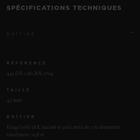
SPÉCIFICATIONS TECHNIQUES
BOÎTIER
RÉFÉRENCE
441.OX.1181.RX.1704
TAILLE
42 mm
BOÎTIER
King Gold 18 K satiné et poli serti de 170 diamants
totalisant ~0,8 ct