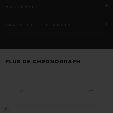
MOUVEMENT
BRACELET ET FERMOIR
MOUVEMENT
HUB1280 Mouvement de manufacture UNICO à
remontage automatique avec chronographe Flyback et
BRACELET
roue à colonnes
Bracelets en caoutchouc structuré et ligné noir
PLUS DE CHRONOGRAPH
RÉSERVE DE MARCHE
FERMOIR
Environ 72 heures
Boucle déployante en King Gold 18 K et titane plaqué
noir