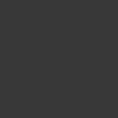
BIG BANG
BIG BANG
SPIRIT OF BIG
SUMMER MULTI-
PEACH CERAMIC
ESSENTIAL T
COLORED CERAMIC
EXCLUSIVITÉ
LIGNE
SERVICES EXCLUSIFS
GARANTIE 5+5
HUBLOTISTA ET EXTENSION DE GARANTIE
DÉLAI DE LIVRAISON
LIVRAISON ET RETOURS GRATUITS
PAIEMENT SÉCURISÉ
POCHETTE CADEAU