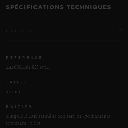
SPÉCIFICATIONS TECHNIQUES
BOÎTIER
RÉFÉRENCE
441.OX.1181.RX.1704
TAILLE
42 mm
BOÎTIER
King Gold 18 K satiné et poli serti de 170 diamants
totalisant ~0,8 ct