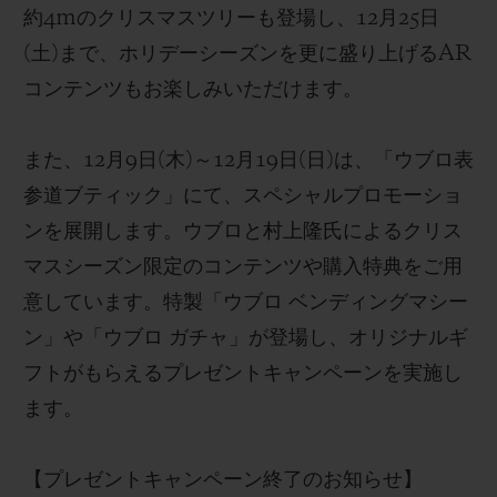
約
4m
のクリスマスツリーも登場し、
12
月
25
日
(
土
)
まで、ホリデーシーズンを更に盛り上げる
AR
コンテンツもお楽しみいただけます。
また、12
月
9
日
(
木
)
～
12
月
19
日
(
日
)
は
、
「ウブロ表
参道ブティック」にて、スペシャルプロモーショ
ン
を展開します。
ウブロ
と村上
隆氏に
よるクリス
マスシーズン限定のコンテンツや購入特典をご用
意しています。
特製「ウブロ ベンディングマシー
ン」や「ウブロ ガチャ」が
登場し
、オリジナルギ
フトがもらえるプレゼントキャンペーン
を実施し
ます。
【
プレゼントキャンペーン
終了の
お知らせ
】