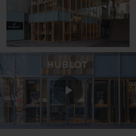
BIG BANG
BIG BANG
SPIRIT OF BIG
SUMMER MULTI-
PEACH CERAMIC
ESSENTIAL T
COLORED CERAMIC
EXCLUSIVITÉ
LIGNE
SERVICES EXCLUSIFS
GARANTIE 5+5
HUBLOTISTA ET EXTENSION DE GARANTIE
DÉLAI DE LIVRAISON
Play
LIVRAISON ET RETOURS GRATUITS
PAIEMENT SÉCURISÉ
Video
POCHETTE CADEAU