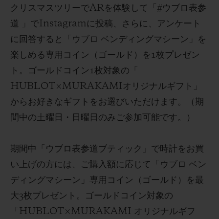
クリスマスツリー
で
AR
を体験して「
#
ウブロ表参
道
」で
Instagram
に
投稿、さらに、
アンケート
に回答する
と「
ウブロ ベンディングマシーン
」を
楽しめる専用
コイン（ゴールド）を
1
枚プレゼン
ト。ゴールドコイン
1
枚対象の
「
HUBLOT×MURAKAMI
オリジナルギフト
」
からお好きなギフトをお選びいただけます。
（
期
間中の土曜日・日曜日のみご参加可能です。）
期間中
「ウブロ表参道ブティック」で時計をお買
い上げの方には、ご購入額
に応じて「ウブロ ベン
ディングマシーン」専用コイン（ゴールド）を
最
大
3
枚プレゼント
。ゴールドコイン対象の
「
HUBLOT×MURAKAMI
オリジナルギフ