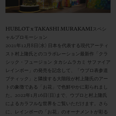
HUBLOT
x TAKASHI MURAKAMI
スペシ
ャルプロモーション
2021
年
12
月
8
日
(
水
)
日本を代表する現代アーティ
スト村上隆氏とのコラボレーション最新作「クラ
シック・フュージョン タカシムラカミ サファイア
レインボー」の発売を記念して、「ウブロ表参道
ブティック」と隣接する大階段が村上隆氏のアー
トの象徴である「お花」で色鮮やかに彩られまし
た。
2022
年
1
月
16
日
(
日
)
まで、ウブロと村上隆氏
によるカラフルな世界をご覧いただけます。さら
に、レインボーの「お花」のオーナメントが彩る