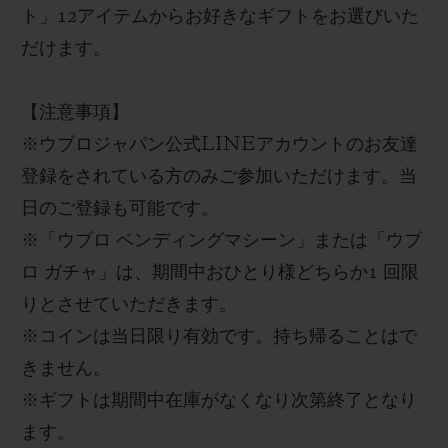
ト
」
12
アイテムからお好きなギフトをお選びいた
だけます。
【
注意事項
】
※
ウブロジャパン
公式
LINE
アカウントのお友達
登録をされている方のみご参加いただけます。当
日のご登録も可能です。
※
「ウブロ ベンディングマシーン」または「ウブ
ロ ガチャ」
は、期間中
おひとり様どちらか
1
回限
りとさせていただきます
。
※
コインは当日限り有効
です。持ち帰ることはで
きません。
※
ギフト
は期間中在庫がなくなり次第終了となり
ます
。