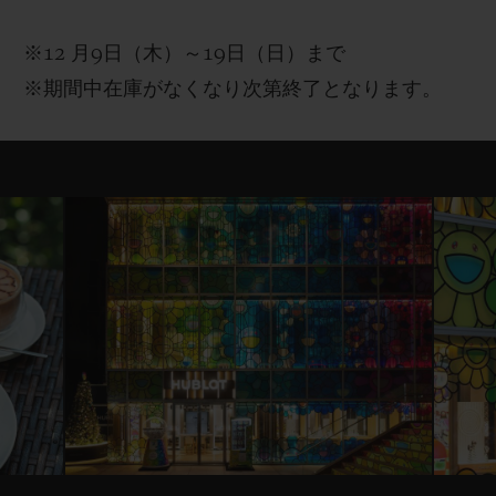
※12
月
9
日（木）～
19
日（日）まで
※
期間中
在庫がなくなり次第終了となります。