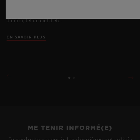
de designs d’exception et de matériaux
révolutionnaires. Et procure in fine une impression
d’infini, tel un ciel d’été.
EN SAVOIR PLUS
ME TENIR INFORMÉ(E)