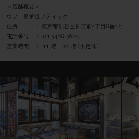
＜店舗概要＞
ウブロ表参道ブティック
住所 ： 東京都渋谷区神宮前
5
丁目
8
番
2
号
電話番号 ：
03-5468-5605
営業時間 ：
11
時
– 20
時
(
不定休
)