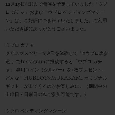
12
月
19
日
(
日
)
まで
開催を
予定していまし
た
「
ウブ
ロ ガチャ」および「ウブロ ベンディングマシー
ン」は、ご好評につき終了いたしました
。ご利用
いただき誠にありがとうございました。
ウブロ ガチャ
クリスマスツリーでAR
を
体験して「
#
ウブロ表参
道 」で
Instagram
に投稿
すると「
ウブロ ガチ
ャ
」 専用
コイン（シルバー）を
1
枚プレゼント。
どんな「
HUBLOT×MURAKAMI
オリジナル
ギフト
」が出てくるのかお楽しみに
。
（期
間中の
土曜日・日曜日のみご参加可能です。）
ウブロ ベンディングマシーン