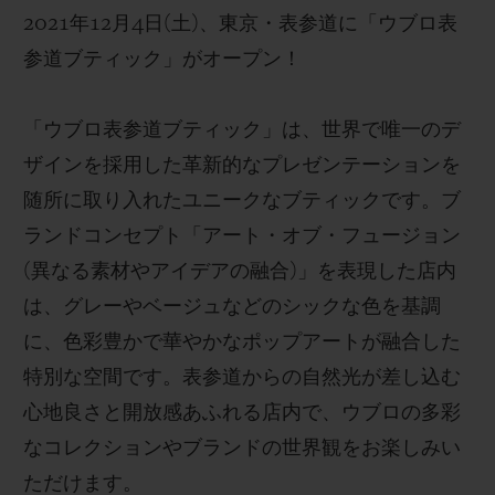
2021
年
12
月
4
日
(
土
)
、
東京
・表参道に「ウブロ表
参道ブティック」
がオープン！
「ウブロ表参道ブティック」は、世界で唯一のデ
NOUS CONTACTER
ザインを採用した革新的なプレゼンテーションを
随所に取り入れたユニークなブティックです。ブ
ランドコンセプト「アート・オブ・フュージョン
(
異なる素材やアイデアの融合
)
」を表現した店内
は、グレーやベージュなどのシックな色を基調
に、色彩豊かで華やかなポップアートが融合した
特別な空間です。表参道からの自然光が差し込む
TROUVER UNE BOUTIQUE
心地良さと開放感あふれる店内で、ウブロの多彩
なコレクションやブランドの世界観をお楽しみい
ただけます。