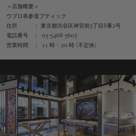
＜店舗概要＞
ウブロ表参道ブティック
住所 ： 東京都渋谷区神宮前
5
丁目
8
番
2
号
電話番号 ：
03-5468-5605
営業時間 ：
11
時
– 20
時
(
不定休
)