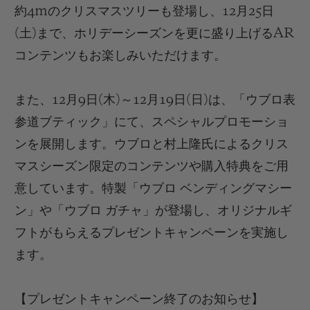
約
4m
のクリスマスツリーも登場し、
12
月
25
日
(
土
)
まで、ホリデーシーズンを更に盛り上げる
AR
コンテンツもお楽しみいただけます。
また、12
月
9
日
(
木
)
～
12
月
19
日
(
日
)
は
、
「ウブロ表
参道ブティック」にて、スペシャルプロモーショ
ン
を展開します。
ウブロ
と村上
隆氏に
よるクリス
マスシーズン限定のコンテンツや購入特典をご用
意しています。
特製「ウブロ ベンディングマシー
ン」や「ウブロ ガチャ」が
登場し
、オリジナルギ
フトがもらえるプレゼントキャンペーン
を実施し
ます。
【
プレゼントキャンペーン
終了の
お知らせ
】