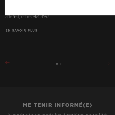
de designs d’exception et de matériaux
révolutionnaires. Et procure in fine une impression
d’infini, tel un ciel d’été.
EN SAVOIR PLUS
ME TENIR INFORMÉ(E)