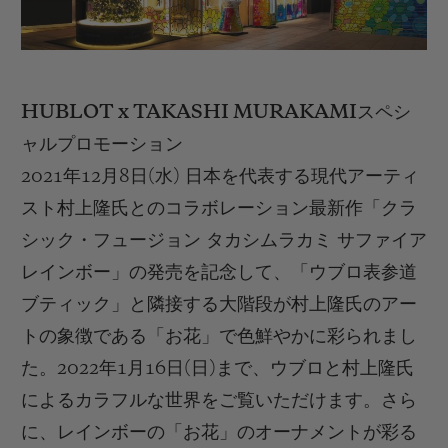
HUBLOT
x TAKASHI MURAKAMI
スペシ
ャルプロモーション
2021
年
12
月
8
日
(
水
)
日本を代表する現代アーティ
スト村上隆氏とのコラボレーション最新作「クラ
シック・フュージョン タカシムラカミ サファイア
レインボー」の発売を記念して、「ウブロ表参道
ブティック」と隣接する大階段が村上隆氏のアー
トの象徴である「お花」で色鮮やかに彩られまし
た。
2022
年
1
月
16
日
(
日
)
まで、ウブロと村上隆氏
によるカラフルな世界をご覧いただけます。さら
に、レインボーの「お花」のオーナメントが彩る