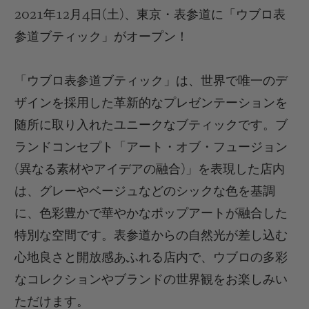
2021
年
12
月
4
日
(
土
)
、
東京
・表参道に「ウブロ表
参道ブティック」
がオープン！
「ウブロ表参道ブティック」は、世界で唯一のデ
NOUS CONTACTER
ザインを採用した革新的なプレゼンテーションを
随所に取り入れたユニークなブティックです。ブ
ランドコンセプト「アート・オブ・フュージョン
(
異なる素材やアイデアの融合
)
」を表現した店内
は、グレーやベージュなどのシックな色を基調
に、色彩豊かで華やかなポップアートが融合した
特別な空間です。表参道からの自然光が差し込む
TROUVER UNE BOUTIQUE
心地良さと開放感あふれる店内で、ウブロの多彩
なコレクションやブランドの世界観をお楽しみい
ただけます。