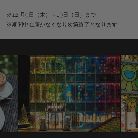
※12
月
9
日（木）～
19
日（日）まで
※
期間中
在庫がなくなり次第終了となります。