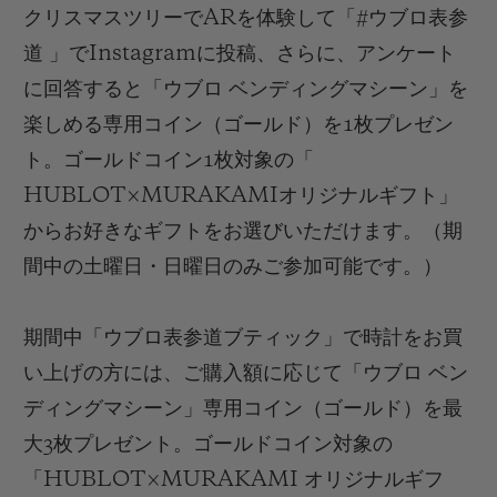
クリスマスツリー
で
AR
を体験して「
#
ウブロ表参
道
」で
Instagram
に
投稿、さらに、
アンケート
に回答する
と「
ウブロ ベンディングマシーン
」を
楽しめる専用
コイン（ゴールド）を
1
枚プレゼン
ト。ゴールドコイン
1
枚対象の
「
HUBLOT×MURAKAMI
オリジナルギフト
」
からお好きなギフトをお選びいただけます。
（
期
間中の土曜日・日曜日のみご参加可能です。）
期間中
「ウブロ表参道ブティック」で時計をお買
い上げの方には、ご購入額
に応じて「ウブロ ベン
ディングマシーン」専用コイン（ゴールド）を
最
大
3
枚プレゼント
。ゴールドコイン対象の
「
HUBLOT×MURAKAMI
オリジナルギフ