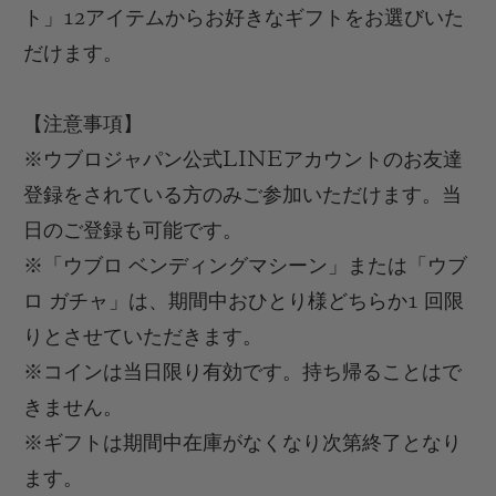
ト
」
12
アイテムからお好きなギフトをお選びいた
だけます。
【
注意事項
】
※
ウブロジャパン
公式
LINE
アカウントのお友達
登録をされている方のみご参加いただけます。当
日のご登録も可能です。
※
「ウブロ ベンディングマシーン」または「ウブ
ロ ガチャ」
は、期間中
おひとり様どちらか
1
回限
りとさせていただきます
。
※
コインは当日限り有効
です。持ち帰ることはで
きません。
※
ギフト
は期間中在庫がなくなり次第終了となり
ます
。