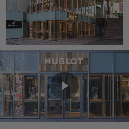
BIG BANG
BIG BANG
SPIRIT OF BIG
SUMMER MULTI-
PEACH CERAMIC
ESSENTIAL T
COLORED CERAMIC
EXCLUSIVITÉ
LIGNE
SERVICES EXCLUSIFS
GARANTIE 5+5
HUBLOTISTA ET EXTENSION DE GARANTIE
DÉLAI DE LIVRAISON
Play
LIVRAISON ET RETOURS GRATUITS
PAIEMENT SÉCURISÉ
Video
POCHETTE CADEAU