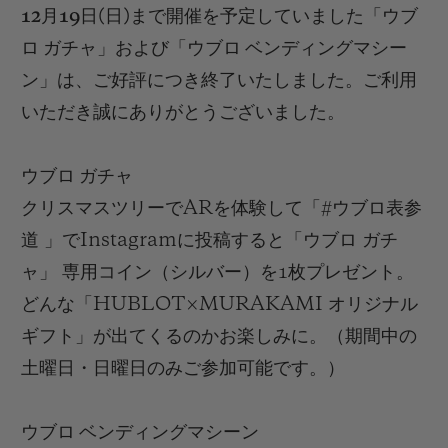
12
月
19
日
(
日
)
まで
開催を
予定していまし
た
「
ウブ
ロ ガチャ」および「ウブロ ベンディングマシー
ン」は、ご好評につき終了いたしました
。ご利用
いただき誠にありがとうございました。
ウブロ ガチャ
クリスマスツリーでAR
を
体験して「
#
ウブロ表参
道 」で
Instagram
に投稿
すると「
ウブロ ガチ
ャ
」 専用
コイン（シルバー）を
1
枚プレゼント。
どんな「
HUBLOT×MURAKAMI
オリジナル
ギフト
」が出てくるのかお楽しみに
。
（期
間中の
土曜日・日曜日のみご参加可能です。）
ウブロ ベンディングマシーン