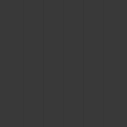
BIG BANG
BIG BANG
SPIRIT OF BIG
SUMMER MULTI-
PEACH CERAMIC
ESSENTIAL T
COLORED CERAMIC
EXCLUSIVITÉ
LIGNE
SERVICES EXCLUSIFS
GARANTIE 5+5
HUBLOTISTA ET EXTENSION DE GARANTIE
DÉLAI DE LIVRAISON
LIVRAISON ET RETOURS GRATUITS
PAIEMENT SÉCURISÉ
POCHETTE CADEAU