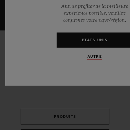
Afin de profiter de la meilleure
expérience possible, veuillez
confirmer votre pays/région.
ÉTATS-UNIS
L'ANNIVERSAIRE DES 40 ANS
AUTRE
40 ANS D'INNOVATION
Découvrir les autres chapitres de notre histoire
PRODUITS