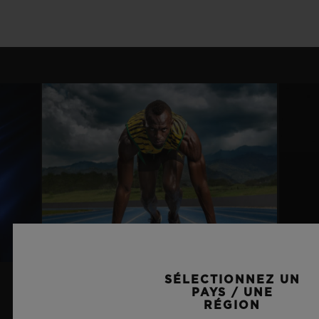
SÉLECTIONNEZ UN
PAYS / UNE
Usain Bolt
Maxime
RÉGION