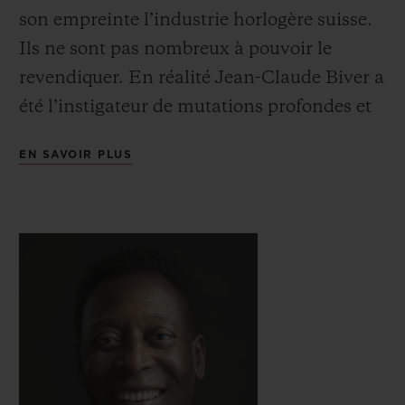
son empreinte l’industrie horlogère suisse.
Ils ne sont pas nombreux à pouvoir le
revendiquer. En réalité Jean-Claude Biver a
été l’instigateur de mutations profondes et
salvatrices pour cette industrie de tradition.
EN SAVOIR PLUS
Parmi ses faits d’armes, retenons que
lorsque la montre mécanique suisse est à
l’agonie face à l’avènement du quartz, il
prend le contrepied de toute la profession et
mise sur le renouveau de cette horlogerie
mécanique. Pari gagné, au point que l’entier
de la profession lui emboîtera le pas.
Visionnaire autant qu’intuitif, ce
communicateur hors pair relèvera