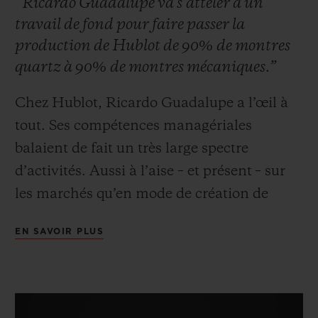
“Ricardo Guadalupe va s’atteler à un
travail de fond pour faire passer la
production de Hublot de 90% de montres
quartz à 90% de montres mécaniques.”
Chez Hublot, Ricardo Guadalupe a l’œil à
NOUS CONTACTER
tout. Ses compétences managériales
balaient de fait un très large spectre
d’activités. Aussi à l’aise – et présent – sur
les marchés qu’en mode de création de
produits, ce passionné de foot est aussi un
EN SAVOIR PLUS
fin stratège marketing. Lorsqu’il entre chez
TROUVER UNE BOUTIQUE
Hublot en 2004 pour épauler Jean-Claude
Biver dans son nouveau défi, les deux
hommes se connaissent déjà fort bien. À les