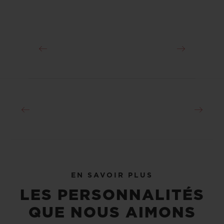
joueurs de l’histoire du football. À l’âge de
17 ans seulement, le prodige brésilien
s’inscrit dans les annales du foot en
devenant le plus jeune joueur à gagner une
Coupe du Monde en 1958. Il est aussi le seul
footballeur à avoir été trois fois champion
du monde avec l’équipe du Brésil. Depuis sa
retraite sportive, cette figure majeure du
football est ambassadeur pour l’ONU et
l’UNESCO.
EN SAVOIR PLUS
LES PERSONNALITÉS
QUE NOUS AIMONS