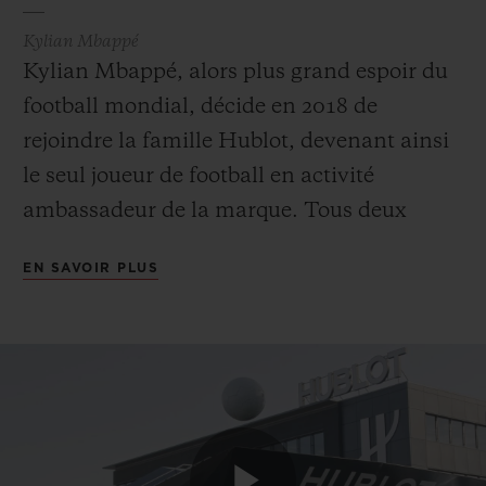
Kylian Mbappé
Kylian Mbappé, alors plus grand espoir du
football mondial, décide en 2018 de
rejoindre la famille Hublot, devenant ainsi
le seul joueur de football en activité
ambassadeur de la marque. Tous deux
animés par la même quête perpétuelle de
EN SAVOIR PLUS
performance, le natif de Bondy se reconnaît
pleinement dans les valeurs incarnées et
défendues par Hublot. L’inverse est aussi
vrai : Kylian Mbappé correspond en tous
points à la philosophie de la marque, à
savoir être unique, premier et différent. En