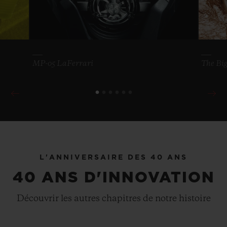
MP-05 LaFerrari
The Big
L'ANNIVERSAIRE DES 40 ANS
40 ANS D'INNOVATION
Découvrir les autres chapitres de notre histoire