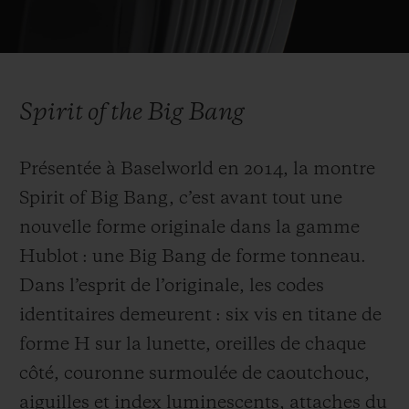
ronds et couronne surmoulée de
caoutchouc. Le bracelet, doté du système «
Video
One Click » pour une interchangeabilité
aisée, se présente pour la première fois en
Spirit of the Big Bang
caoutchouc structuré et ligné. Cinq ans plus
tard, la Big Bang est repensée pour
Présentée à Baselworld en 2014, la montre
s’adapter à toutes les tailles de poignet et
Spirit of Big Bang, c’est avant tout une
séduire tant les hommes que les femmes.
nouvelle forme originale dans la gamme
Son nouveau boîtier unisexe, réduit de 45
Hublot : une Big Bang de forme tonneau.
mm à 42 mm de diamètre, intègre une
Dans l’esprit de l’originale, les codes
version entièrement recalibrée du
identitaires demeurent : six vis en titane de
mouvement Unico, dont les innovations
forme H sur la lunette, oreilles de chaque
techniques font l’objet de quatre brevets.
côté, couronne surmoulée de caoutchouc,
aiguilles et index luminescents, attaches du