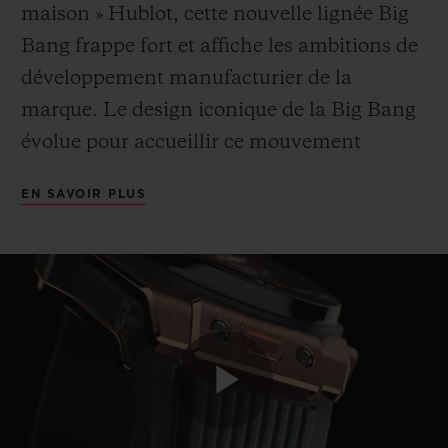
maison » Hublot, cette nouvelle lignée Big
Bang frappe fort et affiche les ambitions de
développement manufacturier de la
marque. Le design iconique de la Big Bang
évolue pour accueillir ce mouvement
chronographe inédit. Outre sa
EN SAVOIR PLUS
fonctionnalité – autonomie de trois jours et
fonction flyback pour l’arrêt et la remise à
zéro du chronographe – la Big Bang Unico
signe une nouvelle identité, avec son
mécanisme visible côté cadran. Cette
construction inédite est mise en lumière par
le cadran ouvert aux chiffres ronds et logée
Play
dans un imposant boîtier aux poussoirs