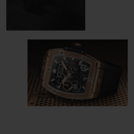
finitions en collaboration avec la
Manufacture Zenith. Puis en 2020, Hublot
présente la Spirit of Big Bang Meca-10 qui
révèle un calibre Meca-10 entièrement
retravaillé pour ce modèle, épousant les
contours de sa forme tonneau.