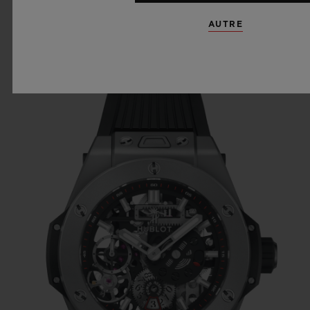
un axe horizontal. Ce modèle équipé d’un
AUTRE
mouvement mécanique manuel avec
indicateur de la réserve de marche de 10
jours est une nouvelle incarnation de
l’audace technique et esthétique de la
marque. Et un nouveau standard de
l’industrie du futur avec à la clé, un
incroyable succès commercial dans le
segment des montres à remontage manuel.