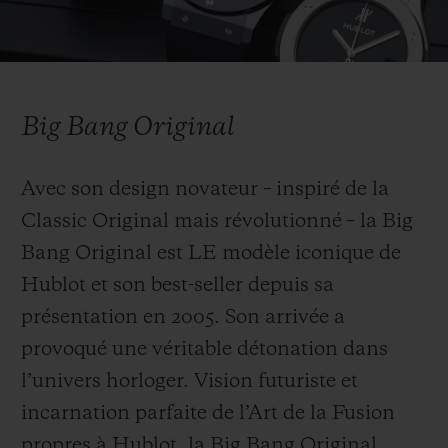
se forge dans le mariage des matériaux et
dans le design caractéristique de sa lunette
Video
aux 12 vis en titane, inspirée d’un hublot de
bateau. Son bracelet en caoutchouc naturel,
Big Bang Original
associé à un boîtier en or et à un cadran
noir minimaliste, deviendront la signature
Avec son design novateur – inspiré de la
esthétique des montres Hublot. Et plus
Classic Original mais révolutionné – la Big
tard, le standard des montres sportives
Bang Original est LE modèle iconique de
haut de gamme.
Hublot et son best-seller depuis sa
présentation en 2005. Son arrivée a
provoqué une véritable détonation dans
l’univers horloger. Vision futuriste et
incarnation parfaite de l’Art de la Fusion
propres à Hublot, la Big Bang Original