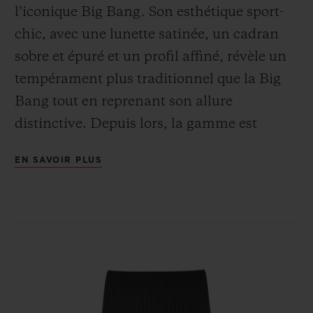
l’iconique Big Bang. Son esthétique sport-
chic, avec une lunette satinée, un cadran
sobre et épuré et un profil affiné, révèle un
tempérament plus traditionnel que la Big
Bang tout en reprenant son allure
distinctive. Depuis lors, la gamme est
devenue un must-have intemporel,
EN SAVOIR PLUS
intégrant diverses fonctionnalités et une
variété de diamètres, matériaux et couleurs
vibrantes. Icône unisexe de l’Art de la
Fusion, l’élégance versatile de la Classic
Fusion se prête aujourd’hui à tous les jeux
de matières et de designs.