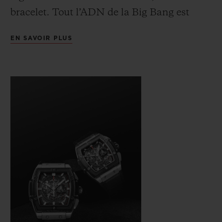
bracelet. Tout l’ADN de la Big Bang est
présent, intégré dans un boîtier tonneau de
EN SAVOIR PLUS
construction « sandwich » offrant une
infinité de combinaisons de matières, de
couleurs et de finitions.
Sur cette montre de forme classique et
ultramoderne à la fois, l’Art de la Fusion
s’exprime aussi dans le mariage des métaux
précieux, high-tech ou naturels. Elle
embarque un mouvement chronographe El
Primero (5Hz) « hublotisé », reconnu comme
l’un des meilleurs du marché, squeletté et
retravaillé dans son architecture et ses