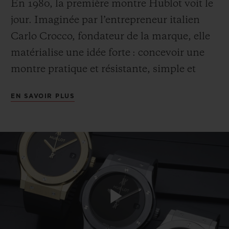
En 1980, la première montre Hublot voit le
jour. Imaginée par l’entrepreneur italien
Carlo Crocco, fondateur de la marque, elle
matérialise une idée forte : concevoir une
montre pratique et résistante, simple et
NOUS CONTACTER
confortable, classique et sportive. Et créer
EN SAVOIR PLUS
un design immédiatement reconnaissable.
Combinant pour la première fois en
horlogerie une matière précieuse ancestrale
– l’or – et un matériau moderne – le
caoutchouc – la Classic Original brise les
TROUVER UNE BOUTIQUE
codes établis, impose une nouvelle vision
du luxe et signe les prémices de l’Art de la
Play
Fusion selon Hublot. Sa forte personnalité