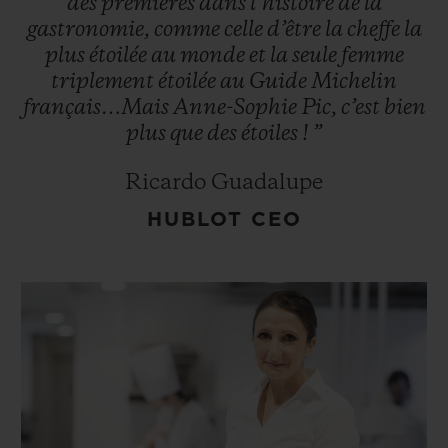
des
premières
dans
l’histoire
de
la
gastronomie,
comme
celle
d’être
la
cheffe
la
plus
étoilée
au
monde
et
la
seule
femme
triplement
étoilée
au
Guide
Michelin
français…Mais
Anne-Sophie
Pic,
c’est
bien
plus
que
des
étoiles
!
”
Ricardo Guadalupe
HUBLOT CEO