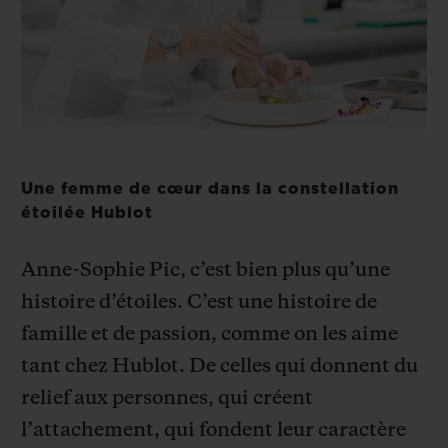
BIG BANG
BIG BANG
SPIRIT OF BIG
SUMMER MULTI-
PEACH CERAMIC
ESSENTIAL T
COLORED CERAMIC
EXCLUSIVITÉ
LIGNE
SERVICES EXCLUSIFS
GARANTIE 5+5
Une femme de cœur dans la constellation
étoilée Hublot
HUBLOTISTA ET EXTENSION DE GARANTIE
Anne-Sophie Pic, c’est bien plus qu’une
DÉLAI DE LIVRAISON
histoire d’étoiles. C’est une histoire de
famille et de passion, comme on les aime
LIVRAISON ET RETOURS GRATUITS
tant chez Hublot. De celles qui donnent du
PAIEMENT SÉCURISÉ
relief aux personnes, qui créent
l’attachement, qui fondent leur caractère
POCHETTE CADEAU