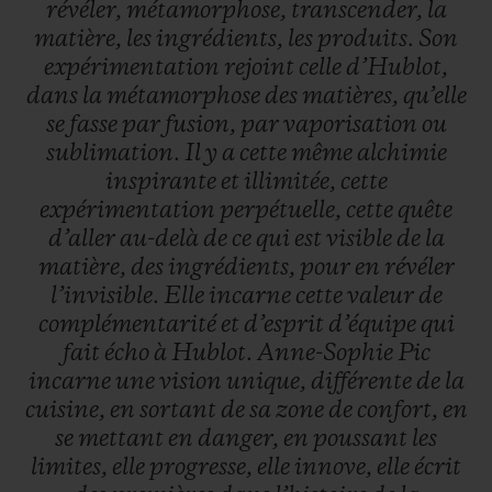
révéler,
métamorphose,
transcender,
la
matière,
les
ingrédients,
les
produits.
Son
expérimentation
rejoint
celle
d’Hublot,
dans
la
métamorphose
des
matières,
qu’elle
se
fasse
par
fusion,
par
vaporisation
ou
sublimation.
Il
y
a
cette
même
alchimie
inspirante
et
illimitée,
cette
expérimentation
perpétuelle,
cette
quête
d’aller
au-delà
de
ce
qui
est
visible
de
la
matière,
des
ingrédients,
pour
en
révéler
l’invisible.
Elle
incarne
cette
valeur
de
complémentarité
et
d’esprit
d’équipe
qui
fait
écho
à
Hublot.
Anne-Sophie
Pic
incarne
une
vision
unique,
différente
de
la
cuisine,
en
sortant
de
sa
zone
de
confort,
en
se
mettant
en
danger,
en
poussant
les
limites,
elle
progresse,
elle
innove,
elle
écrit