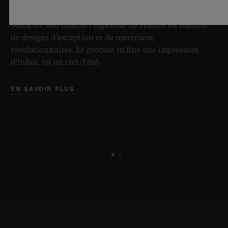
transparence bleu ciel fascinante et sa mécanique de
pointe. Équipée de l’innovant calibre manufacture
Meca-10, elle illustre l’expertise de Hublot en matière
de designs d’exception et de matériaux
révolutionnaires. Et procure in fine une impression
d’infini, tel un ciel d’été.
EN SAVOIR PLUS