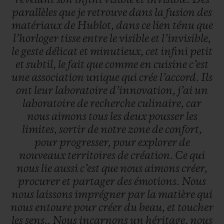
révélant
son
infini
visible
et
invisible.
Des
parallèles
que
je
retrouve
dans
la
fusion
des
matériaux
de
Hublot,
dans
ce
lien
ténu
que
l’horloger
tisse
entre
le
visible
et
l’invisible,
le
geste
délicat
et
minutieux,
cet
infini
petit
et
subtil,
le
fait
que
comme
en
cuisine
c’est
une
association
unique
qui
crée
l’accord.
Ils
ont
leur
laboratoire
d’innovation,
j’ai
un
laboratoire
de
recherche
culinaire,
car
nous
aimons
tous
les
deux
pousser
les
limites,
sortir
de
notre
zone
de
confort,
pour
progresser,
pour
explorer
de
nouveaux
territoires
de
création.
Ce
qui
nous
lie
aussi
c’est
que
nous
aimons
créer,
procurer
et
partager
des
émotions.
Nous
nous
laissons
imprégner
par
la
matière
qui
nous
entoure
pour
créer
du
beau,
et
toucher
les
sens..
Nous
incarnons
un
héritage,
nous