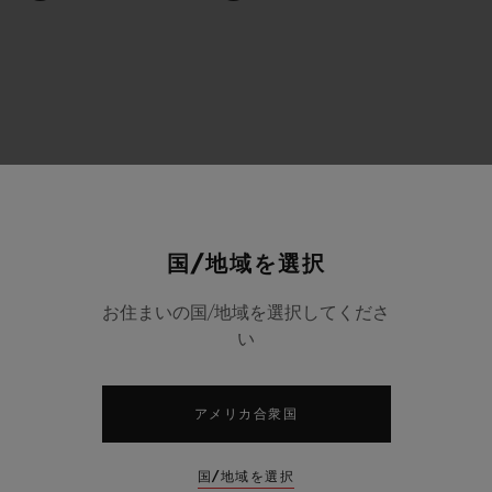
ビッグ・バン
スピリット オブ ビッグ・バン
ピーチセラミック
エッセンシャル トープ
リロ
オンライン限定
タと延長
配送日数
送料＆返品無料
安全な決済
国/地域を選択
お住まいの国/地域を選択してくださ
い
わせ
ブティック検
アメリカ合衆国
国/地域を選択