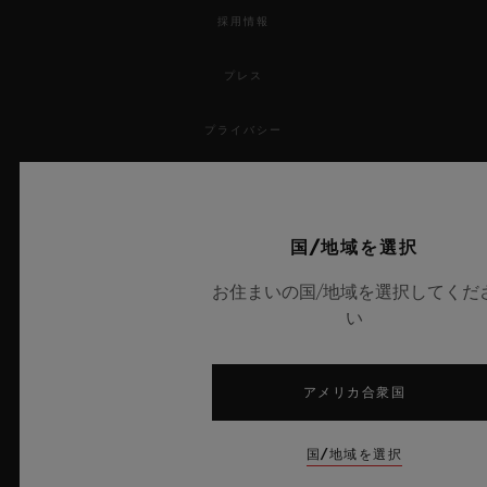
採用情報
プレス
プライバシー
法的通知と利用規約
販売条件
国/地域を選択
お住まいの国/地域を選択してくだ
倫理的取り組み
い
アクセシビリティ
アメリカ合衆国
MSAトランスパレンシー
国/地域を選択
サイトマップ