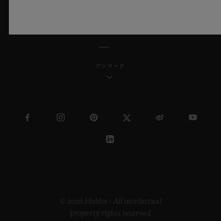
日本語
デンマーク
© 2026 Hublot - All intellectual
property rights reserved